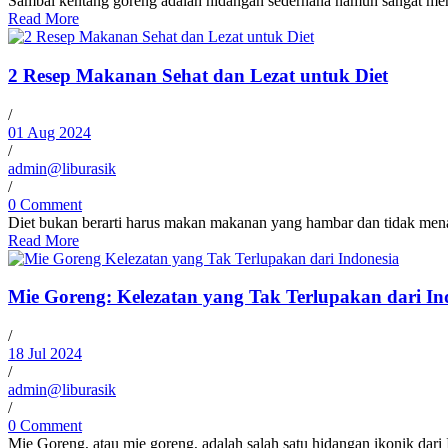
Sambal kentang goreng adalah hidangan sederhana namun sangat mengg
Read More
2 Resep Makanan Sehat dan Lezat untuk Diet
/
01 Aug 2024
/
admin@liburasik
/
0 Comment
Diet bukan berarti harus makan makanan yang hambar dan tidak menar
Read More
Mie Goreng: Kelezatan yang Tak Terlupakan dari In
/
18 Jul 2024
/
admin@liburasik
/
0 Comment
Mie Goreng, atau mie goreng, adalah salah satu hidangan ikonik dari 