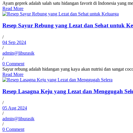
Ayam geprek adalah salah satu hidangan favorit di Indonesia yang
Read More
Resep Sayur Rebung yang Lezat dan Sehat untuk Ke
/
04 Sep 2024
/
admin@liburasik
/
0 Comment
Sayur rebung adalah hidangan yang kaya akan nutrisi dan sangat coc
Read More
Resep Lasagna Keju yang Lezat dan Menggugah Sel
/
05 Aug 2024
/
admin@liburasik
/
0 Comment