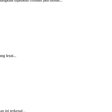
gkala dijadikan cemilan jika dibuat...
g lezat...
 ini terkenal...