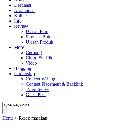
Destinasi
Akomodasi
Kuliner
Info
Review
Ulasan Film
Sinopsis Buku
Ulasan Produk
More
Cerbung
Chord & Lirik
Video
Blogging
Partnership
Content Writing
Content Placement & Backlink
JV AdSense
Guest Post
Home
>
Resep masakan