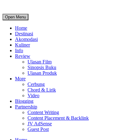
Open Menu
Home
Destinasi
Akomodasi
Kuliner
Info
Review
Ulasan Film
Sinopsis Buku
Ulasan Produk
More
Cerbung
Chord & Lirik
Video
Blogging
Partnership
Content Writing
Content Placement & Backlink
JV AdSense
Guest Post
Home