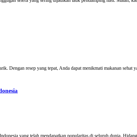
ugah selera yang sering dijadikan lauk pendamping nasi. Malah, kadan
ik. Dengan resep yang tepat, Anda dapat menikmati makanan sehat yan
donesia
Indonesia yang telah mendapatkan popularitas di seluruh dunia. Hidangan