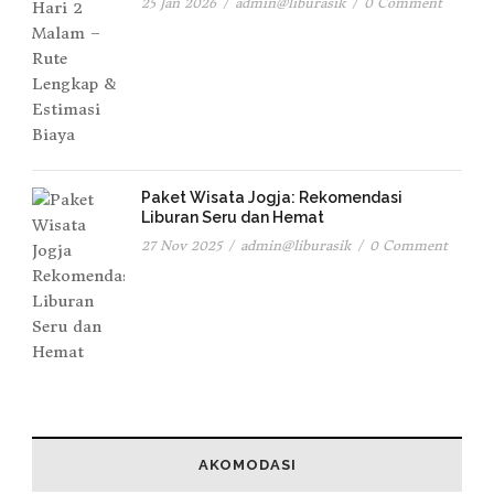
25 Jan 2026
/
admin@liburasik
/
0 Comment
Paket Wisata Jogja: Rekomendasi
Liburan Seru dan Hemat
27 Nov 2025
/
admin@liburasik
/
0 Comment
AKOMODASI