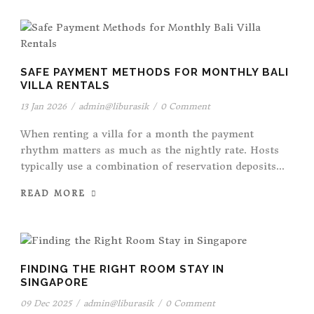
SAFE PAYMENT METHODS FOR MONTHLY BALI
VILLA RENTALS
13 Jan 2026
/
admin@liburasik
/
0 Comment
When renting a villa for a month the payment
rhythm matters as much as the nightly rate. Hosts
typically use a combination of reservation deposits...
READ MORE
FINDING THE RIGHT ROOM STAY IN
SINGAPORE
09 Dec 2025
/
admin@liburasik
/
0 Comment