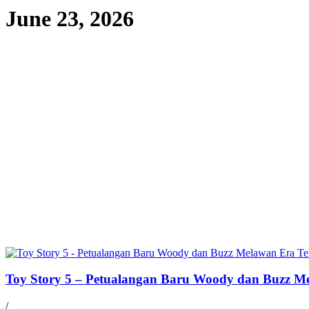
June 23, 2026
Toy Story 5 – Petualangan Baru Woody dan Buzz M
/