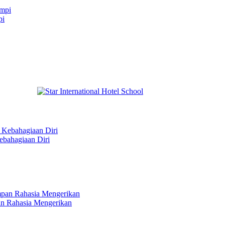
pi
bahagiaan Diri
n Rahasia Mengerikan