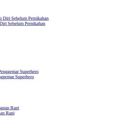
 Diri Sebelum Pernikahan
nggemar Superhero
nan Rapi