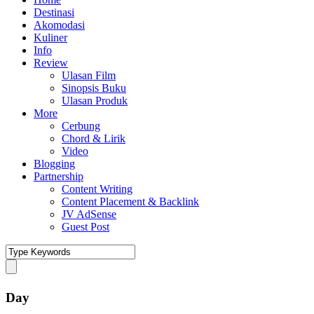
Destinasi
Akomodasi
Kuliner
Info
Review
Ulasan Film
Sinopsis Buku
Ulasan Produk
More
Cerbung
Chord & Lirik
Video
Blogging
Partnership
Content Writing
Content Placement & Backlink
JV AdSense
Guest Post
Day