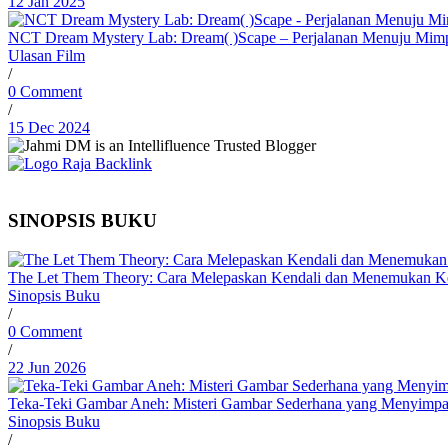
12 Jan 2025
NCT Dream Mystery Lab: Dream( )Scape – Perjalanan Menuju Mim
Ulasan Film
/
0 Comment
/
15 Dec 2024
SINOPSIS BUKU
The Let Them Theory: Cara Melepaskan Kendali dan Menemukan Ke
Sinopsis Buku
/
0 Comment
/
22 Jun 2026
Teka-Teki Gambar Aneh: Misteri Gambar Sederhana yang Menyimpa
Sinopsis Buku
/