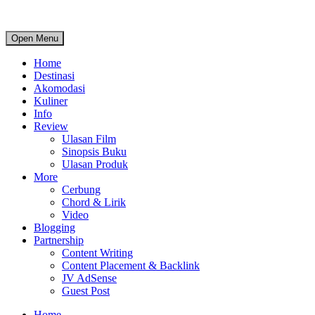
Open Menu
Home
Destinasi
Akomodasi
Kuliner
Info
Review
Ulasan Film
Sinopsis Buku
Ulasan Produk
More
Cerbung
Chord & Lirik
Video
Blogging
Partnership
Content Writing
Content Placement & Backlink
JV AdSense
Guest Post
Home