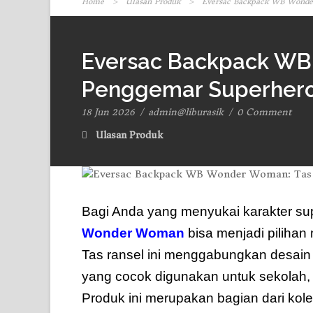
Home
>
Ulasan Produk
>
Eversac Backpack WB Wonde
Eversac Backpack WB
Penggemar Superher
18 Jun 2026
/
admin@liburasik
/
0 Comment
Ulasan Produk
Bagi Anda yang menyukai karakter s
Wonder Woman
bisa menjadi pilihan 
Tas ransel ini menggabungkan desain
yang cocok digunakan untuk sekolah, k
Produk ini merupakan bagian dari kole