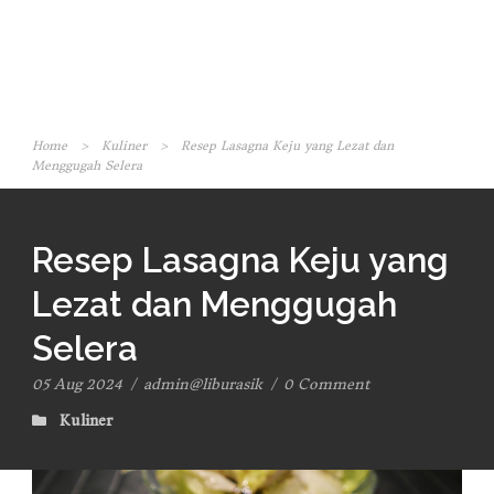
Home
>
Kuliner
>
Resep Lasagna Keju yang Lezat dan
Menggugah Selera
Resep Lasagna Keju yang
Lezat dan Menggugah
Selera
05 Aug 2024
/
admin@liburasik
/
0 Comment
Kuliner