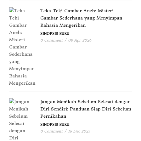
Teka-Teki Gambar Aneh: Misteri
Gambar Sederhana yang Menyimpan
Rahasia Mengerikan
SINOPSIS BUKU
0 Comment
/
08 Apr 2026
Jangan Menikah Sebelum Selesai dengan
Diri Sendiri: Panduan Siap Diri Sebelum
Pernikahan
SINOPSIS BUKU
0 Comment
/
16 Dec 2025