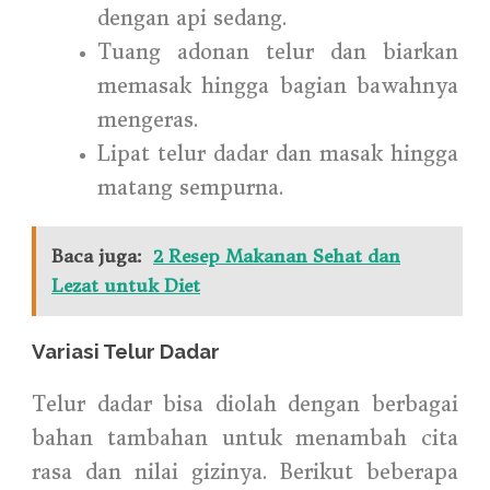
dengan api sedang.
Tuang adonan telur dan biarkan
memasak hingga bagian bawahnya
mengeras.
Lipat telur dadar dan masak hingga
matang sempurna.
Baca juga:
2 Resep Makanan Sehat dan
Lezat untuk Diet
Variasi Telur Dadar
Telur dadar bisa diolah dengan berbagai
bahan tambahan untuk menambah cita
rasa dan nilai gizinya. Berikut beberapa