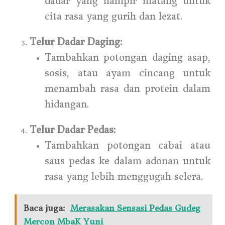
dadar yang hampir matang untuk
cita rasa yang gurih dan lezat.
Telur Dadar Daging:
Tambahkan potongan daging asap,
sosis, atau ayam cincang untuk
menambah rasa dan protein dalam
hidangan.
Telur Dadar Pedas:
Tambahkan potongan cabai atau
saus pedas ke dalam adonan untuk
rasa yang lebih menggugah selera.
Baca juga:
Merasakan Sensasi Pedas Gudeg
Mercon MbaK Yuni