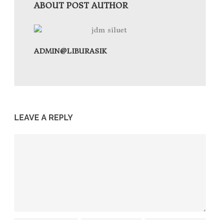
ABOUT POST AUTHOR
ADMIN@LIBURASIK
LEAVE A REPLY