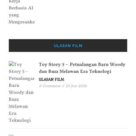
ULASAN FILM
Toy Story 5 – Petualangan Baru Woody
dan Buzz Melawan Era Teknologi
ULASAN FILM
0 Comment
/
23 Jun 2026