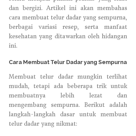
dan bergizi. Artikel ini akan membahas
cara membuat telur dadar yang sempurna,
berbagai variasi resep, serta manfaat
kesehatan yang ditawarkan oleh hidangan
ini.
Cara Membuat Telur Dadar yang Sempurna
Membuat telur dadar mungkin terlihat
mudah, tetapi ada beberapa trik untuk
membuatnya lebih lezat dan
mengembang sempurna. Berikut adalah
langkah-langkah dasar untuk membuat
telur dadar yang nikmat: