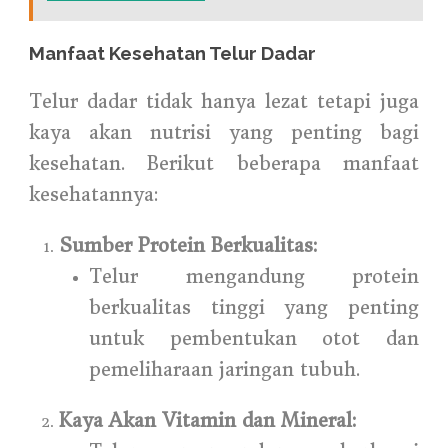
Manfaat Kesehatan Telur Dadar
Telur dadar tidak hanya lezat tetapi juga
kaya akan nutrisi yang penting bagi
kesehatan. Berikut beberapa manfaat
kesehatannya:
Sumber Protein Berkualitas:
Telur mengandung protein
berkualitas tinggi yang penting
untuk pembentukan otot dan
pemeliharaan jaringan tubuh.
Kaya Akan Vitamin dan Mineral: