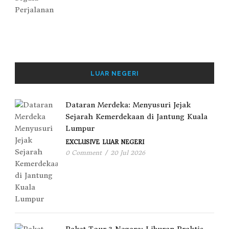
LUAR NEGERI
Dataran Merdeka: Menyusuri Jejak
Sejarah Kemerdekaan di Jantung Kuala
Lumpur
EXCLUSIVE
LUAR NEGERI
0 Comment
/
20 Jul 2026
Paket Tour 3 Negara: Liburan Praktis