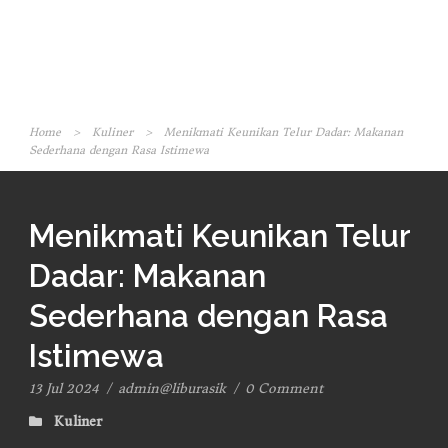
Home
>
Kuliner
>
Menikmati Keunikan Telur Dadar: Makanan
Sederhana dengan Rasa Istimewa
Menikmati Keunikan Telur
Dadar: Makanan
Sederhana dengan Rasa
Istimewa
13 Jul 2024
/
admin@liburasik
/
0 Comment
Kuliner