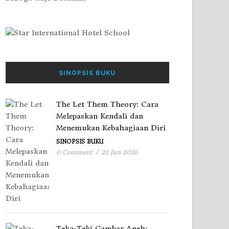
SINOPSIS BUKU
The Let Them Theory: Cara
Melepaskan Kendali dan
Menemukan Kebahagiaan Diri
SINOPSIS BUKU
0 Comment
/
22 Jun 2026
Teka-Teki Gambar Aneh: