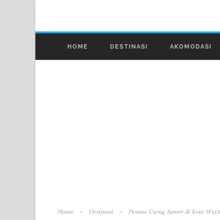
HOME
DESTINASI
AKOMODASI
Home
>
Destinasi
>
Pesona Curug Sawer di Kota Wajit,