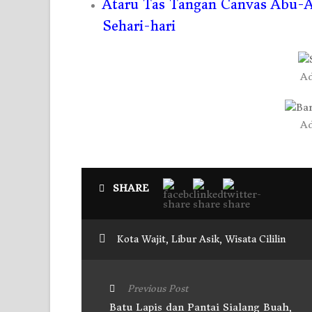
Ataru Tas Tangan Canvas Abu-A
Sehari-hari
Ad
Ad
SHARE
Kota Wajit
,
Libur Asik
,
Wisata Cililin
Previous Post
Batu Lapis dan Pantai Sialang Buah,