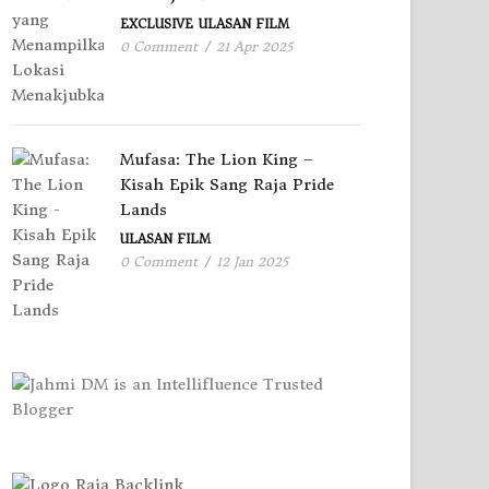
EXCLUSIVE
ULASAN FILM
0 Comment
/
21 Apr 2025
Mufasa: The Lion King –
Kisah Epik Sang Raja Pride
Lands
ULASAN FILM
0 Comment
/
12 Jan 2025