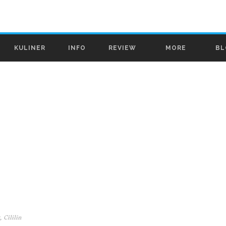
KULINER
INFO
REVIEW
MORE
BL
 Cililin