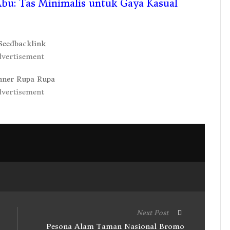
bu: Tas Minimalis untuk Gaya Kasual
vertisement
vertisement
Next Post
Pesona Alam Taman Nasional Bromo