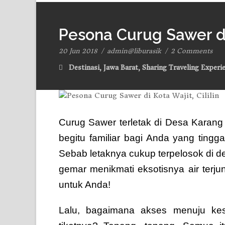
Pesona Curug Sawer di 
20 Jun 2018
/
admin@liburasik
/
2 Comments
Destinasi
,
Jawa Barat
,
Sharing Traveling Experi
Curug Sawer terletak di Desa Karang 
begitu familiar bagi Anda yang tingg
Sebab letaknya cukup terpelosok di d
gemar menikmati eksotisnya air terju
untuk Anda!
Lalu, bagaimana akses menuju kes