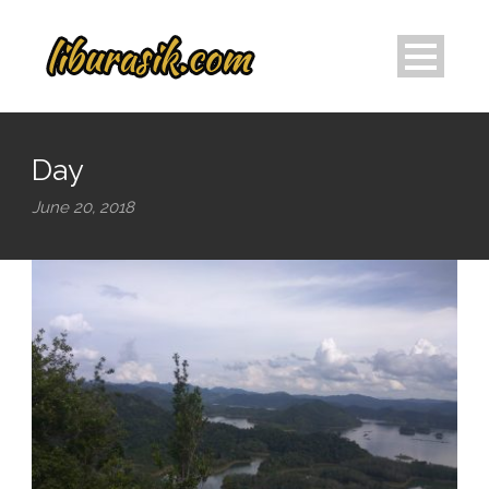
Day
June 20, 2018