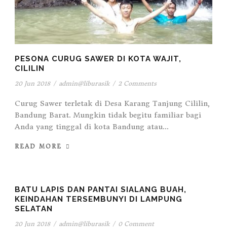
PESONA CURUG SAWER DI KOTA WAJIT,
CILILIN
20 Jun 2018
/
admin@liburasik
/
2 Comments
Curug Sawer terletak di Desa Karang Tanjung Cililin,
Bandung Barat. Mungkin tidak begitu familiar bagi
Anda yang tinggal di kota Bandung atau...
READ MORE
BATU LAPIS DAN PANTAI SIALANG BUAH,
KEINDAHAN TERSEMBUNYI DI LAMPUNG
SELATAN
20 Jun 2018
/
admin@liburasik
/
0 Comment