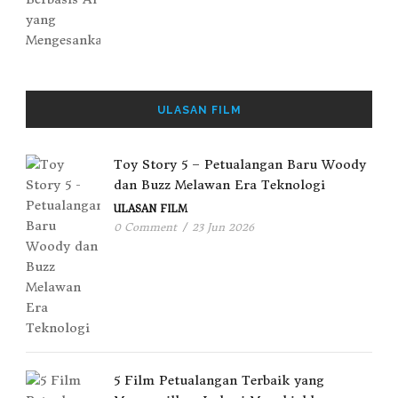
ULASAN FILM
Toy Story 5 – Petualangan Baru Woody
dan Buzz Melawan Era Teknologi
ULASAN FILM
0 Comment
/
23 Jun 2026
5 Film Petualangan Terbaik yang