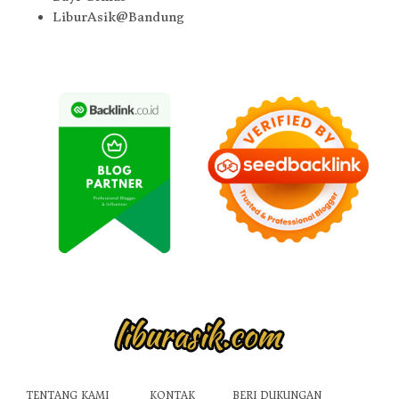
LiburAsik@Bandung
TENTANG KAMI
KONTAK
BERI DUKUNGAN