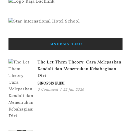
SINOPSIS BUKU
The Let Them Theory: Cara Melepaskan
Kendali dan Menemukan Kebahagiaan
Diri
SINOPSIS BUKU
0 Comment
/
22 Jun 2026