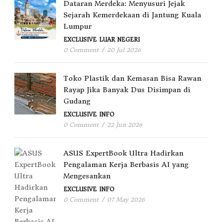
Dataran Merdeka: Menyusuri Jejak
Sejarah Kemerdekaan di Jantung Kuala
Lumpur
EXCLUSIVE
LUAR NEGERI
0 Comment
/
20 Jul 2026
Toko Plastik dan Kemasan Bisa Rawan
Rayap Jika Banyak Dus Disimpan di
Gudang
EXCLUSIVE
INFO
0 Comment
/
22 Jun 2026
ASUS ExpertBook Ultra Hadirkan
Pengalaman Kerja Berbasis AI yang
Mengesankan
EXCLUSIVE
INFO
0 Comment
/
07 May 2026