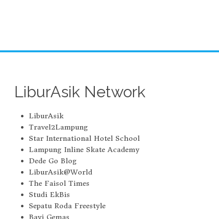
LiburAsik Network
LiburAsik
Travel2Lampung
Star International Hotel School
Lampung Inline Skate Academy
Dede Go Blog
LiburAsik@World
The Faisol Times
Studi EkBis
Sepatu Roda Freestyle
Bayi Gemas