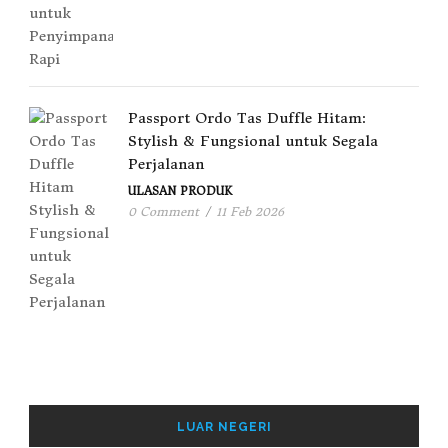
Passport Ordo Tas Duffle Hitam:
Stylish & Fungsional untuk Segala
Perjalanan
ULASAN PRODUK
0 Comment
/
11 Feb 2026
LUAR NEGERI