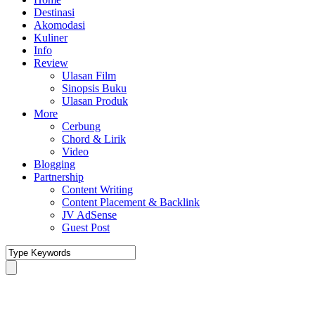
Destinasi
Akomodasi
Kuliner
Info
Review
Ulasan Film
Sinopsis Buku
Ulasan Produk
More
Cerbung
Chord & Lirik
Video
Blogging
Partnership
Content Writing
Content Placement & Backlink
JV AdSense
Guest Post