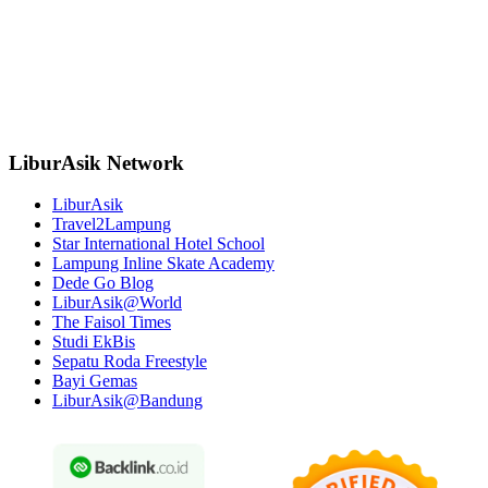
LiburAsik Network
LiburAsik
Travel2Lampung
Star International Hotel School
Lampung Inline Skate Academy
Dede Go Blog
LiburAsik@World
The Faisol Times
Studi EkBis
Sepatu Roda Freestyle
Bayi Gemas
LiburAsik@Bandung