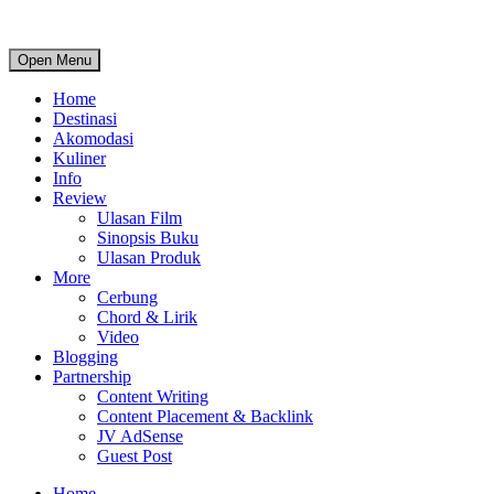
Open Menu
Home
Destinasi
Akomodasi
Kuliner
Info
Review
Ulasan Film
Sinopsis Buku
Ulasan Produk
More
Cerbung
Chord & Lirik
Video
Blogging
Partnership
Content Writing
Content Placement & Backlink
JV AdSense
Guest Post
Home