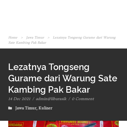
Home
>
Jawa Timur
>
Lezatnya Tongseng Gurame dari Warung
Sate Kambing Pak Bakar
Lezatnya Tongseng
Gurame dari Warung Sate
Kambing Pak Bakar
14 Dec 2021
/
admin@liburasik
/
0 Comment
Jawa Timur
,
Kuliner