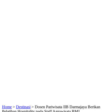
Home
>
Destinasi
>
Dosen Pariwisata IIB Darmajaya Berikan
Pelatihan Hospitality pada Staff Agrowisata BMJ