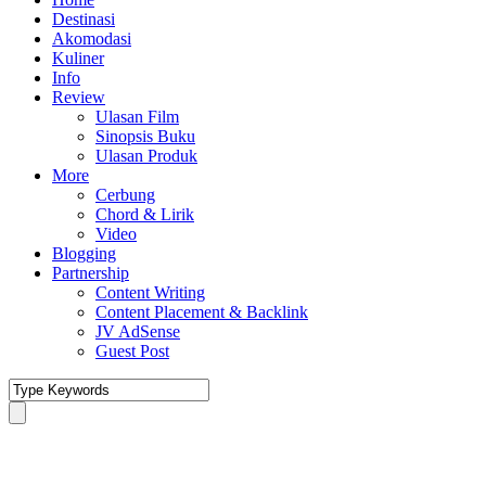
Destinasi
Akomodasi
Kuliner
Info
Review
Ulasan Film
Sinopsis Buku
Ulasan Produk
More
Cerbung
Chord & Lirik
Video
Blogging
Partnership
Content Writing
Content Placement & Backlink
JV AdSense
Guest Post