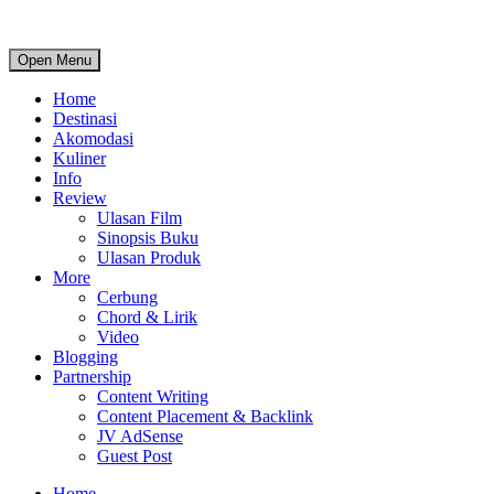
Open Menu
Home
Destinasi
Akomodasi
Kuliner
Info
Review
Ulasan Film
Sinopsis Buku
Ulasan Produk
More
Cerbung
Chord & Lirik
Video
Blogging
Partnership
Content Writing
Content Placement & Backlink
JV AdSense
Guest Post
Home