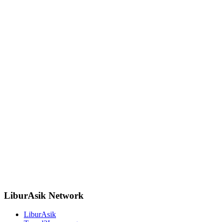
LiburAsik Network
LiburAsik