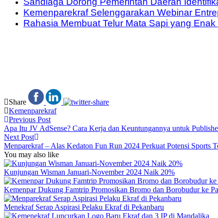
Sandiaga Dorong Pemerintah Daerah Identifika
Kemenparekraf Selenggarakan Webinar Entrep
Rahasia Membuat Telur Mata Sapi yang Ena
Share
Kemenparekraf
Previous Post
Apa Itu JV AdSense? Cara Kerja dan Keuntungannya untuk Publishe
Next Post
Menparekraf – Alas Kedaton Fun Run 2024 Perkuat Potensi Sports T
You may also like
Kunjungan Wisman Januari-November 2024 Naik 20%
Kemenpar Dukung Famtrip Promosikan Bromo dan Borobudur ke Pa
Menekraf Serap Aspirasi Pelaku Ekraf di Pekanbaru