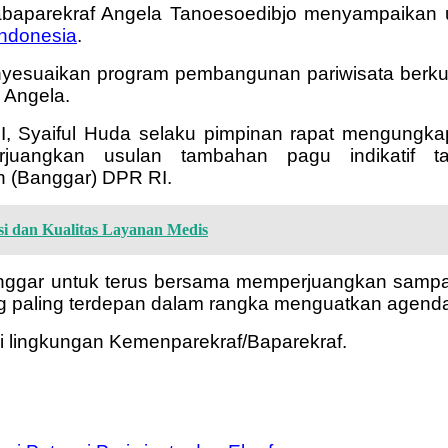
aparekraf Angela Tanoesoedibjo menyampaikan u
ndonesia
.
menyesuaikan program pembangunan pariwisata berku
r Angela.
RI, Syaiful Huda selaku pimpinan rapat mengung
juangkan usulan tambahan pagu indikatif 
 (Banggar) DPR RI.
rasi dan Kualitas Layanan Medis
nggar untuk terus bersama memperjuangkan sampa
paling terdepan dalam rangka menguatkan agenda par
I di lingkungan Kemenparekraf/Baparekraf.