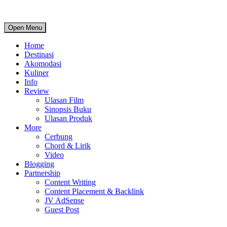
Open Menu
Home
Destinasi
Akomodasi
Kuliner
Info
Review
Ulasan Film
Sinopsis Buku
Ulasan Produk
More
Cerbung
Chord & Lirik
Video
Blogging
Partnership
Content Writing
Content Placement & Backlink
JV AdSense
Guest Post