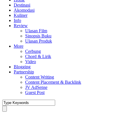
Destinasi
Akomodasi
Kuliner
Info
Review
Ulasan Film
Sinopsis Buku
Ulasan Produk
More
Cerbung
Chord & Lirik
Video
Blogging
Partnership
Content Writing
Content Placement & Backlink
JV AdSense
Guest Post