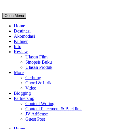
Open Menu
Home
Destinasi
Akomodasi
Kuliner
Info
Review
Ulasan Film
Sinopsis Buku
Ulasan Produk
More
Cerbung
Chord & Lirik
Video
Blogging
Partnership
Content Writing
Content Placement & Backlink
JV AdSense
Guest Post
Home