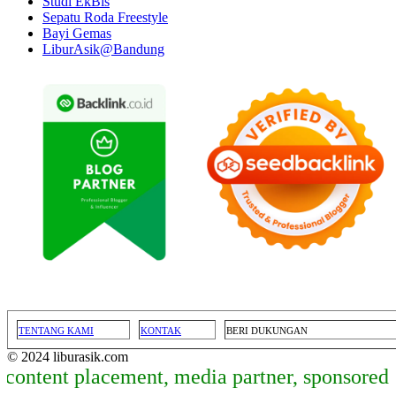
Studi EkBis
Sepatu Roda Freestyle
Bayi Gemas
LiburAsik@Bandung
TENTANG KAMI
KONTAK
BERI DUKUNGAN
© 2024 liburasik.com
ent placement, media partner, sponsored arti