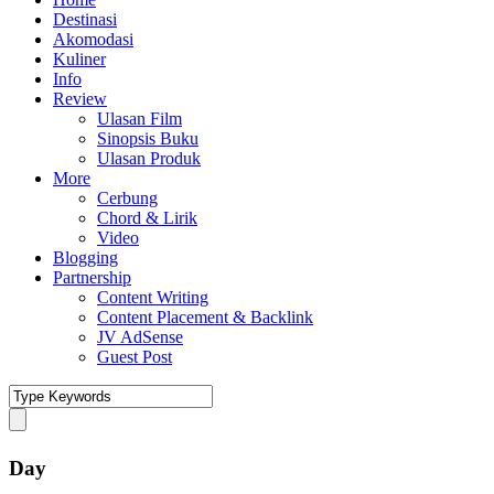
Destinasi
Akomodasi
Kuliner
Info
Review
Ulasan Film
Sinopsis Buku
Ulasan Produk
More
Cerbung
Chord & Lirik
Video
Blogging
Partnership
Content Writing
Content Placement & Backlink
JV AdSense
Guest Post
Day