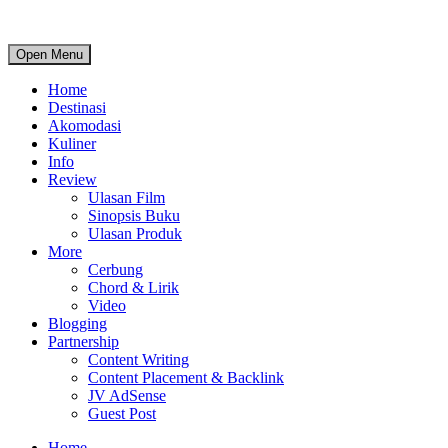
Open Menu
Home
Destinasi
Akomodasi
Kuliner
Info
Review
Ulasan Film
Sinopsis Buku
Ulasan Produk
More
Cerbung
Chord & Lirik
Video
Blogging
Partnership
Content Writing
Content Placement & Backlink
JV AdSense
Guest Post
Home