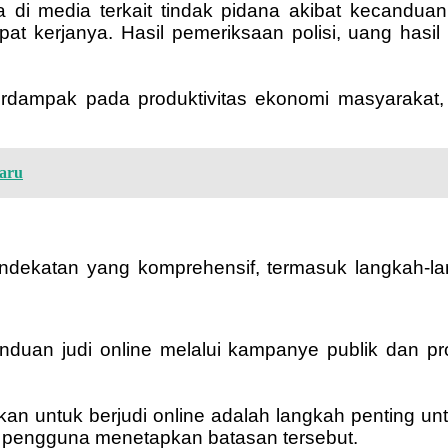
ita di media terkait tindak pidana akibat kecandua
 kerjanya. Hasil pemeriksaan polisi, uang hasil m
erdampak pada produktivitas ekonomi masyaraka
baru
dekatan yang komprehensif, termasuk langkah-la
anduan judi online melalui kampanye publik dan 
n untuk berjudi online adalah langkah penting unt
 pengguna menetapkan batasan tersebut.