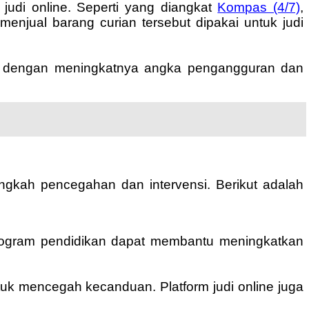
n judi online. Seperti yang diangkat
Kompas (4/7)
,
enjual barang curian tersebut dipakai untuk judi
t, dengan meningkatnya angka pengangguran dan
ngkah pencegahan dan intervensi. Berikut adalah
program pendidikan dapat membantu meningkatkan
uk mencegah kecanduan. Platform judi online juga