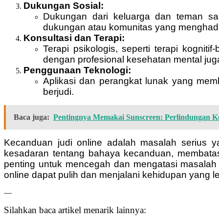
Dukungan Sosial:
Dukungan dari keluarga dan teman sa
dukungan atau komunitas yang menghada
Konsultasi dan Terapi:
Terapi psikologis, seperti terapi kogni
dengan profesional kesehatan mental juga
Penggunaan Teknologi:
Aplikasi dan perangkat lunak yang memb
berjudi.
Baca juga:
Pentingnya Memakai Sunscreen: Perlindungan Ku
Kecanduan judi online adalah masalah serius ya
kesadaran tentang bahaya kecanduan, membatasi 
penting untuk mencegah dan mengatasi masalah i
online dapat pulih dan menjalani kehidupan yang le
—
Silahkan baca artikel menarik lainnya: