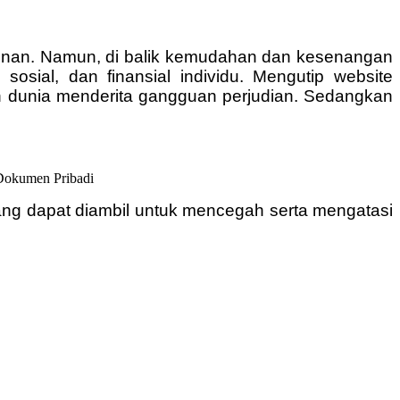
mainan. Namun, di balik kemudahan dan kesenangan
sial, dan finansial individu. Mengutip website
ruh dunia menderita gangguan perjudian. Sedangkan
 Dokumen Pribadi
ang dapat diambil untuk mencegah serta mengatasi