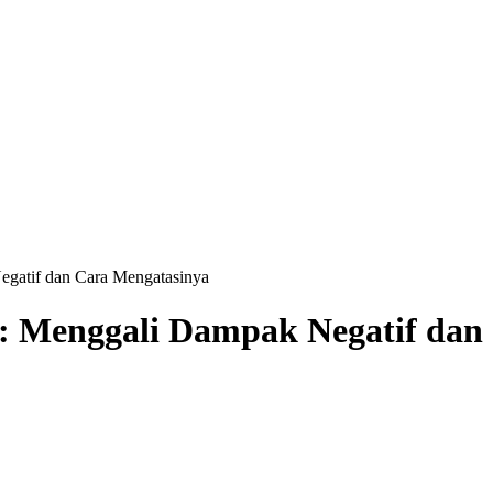
gatif dan Cara Mengatasinya
: Menggali Dampak Negatif dan