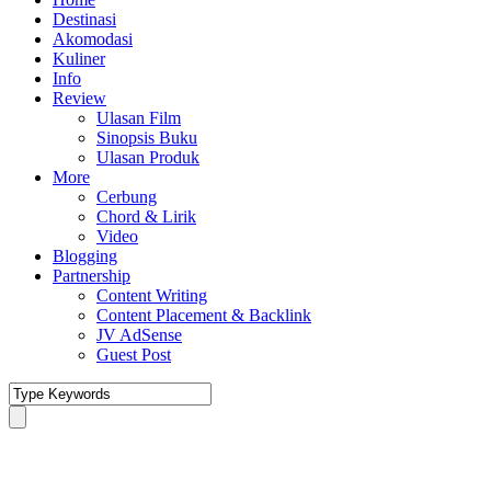
Destinasi
Akomodasi
Kuliner
Info
Review
Ulasan Film
Sinopsis Buku
Ulasan Produk
More
Cerbung
Chord & Lirik
Video
Blogging
Partnership
Content Writing
Content Placement & Backlink
JV AdSense
Guest Post