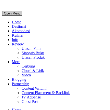
Open Menu
Home
Destinasi
Akomodasi
Kuliner
Info
Review
Ulasan Film
Sinopsis Buku
Ulasan Produk
More
Cerbung
Chord & Lirik
Video
Blogging
Partnership
Content Writing
Content Placement & Backlink
JV AdSense
Guest Post
Home