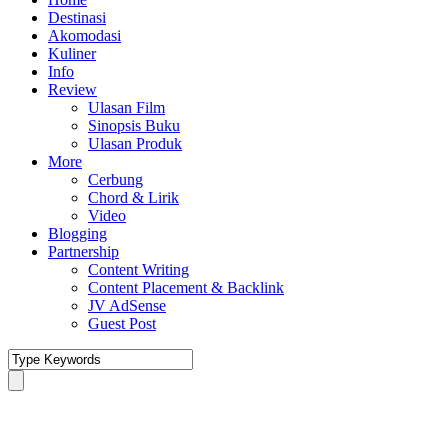
Destinasi
Akomodasi
Kuliner
Info
Review
Ulasan Film
Sinopsis Buku
Ulasan Produk
More
Cerbung
Chord & Lirik
Video
Blogging
Partnership
Content Writing
Content Placement & Backlink
JV AdSense
Guest Post