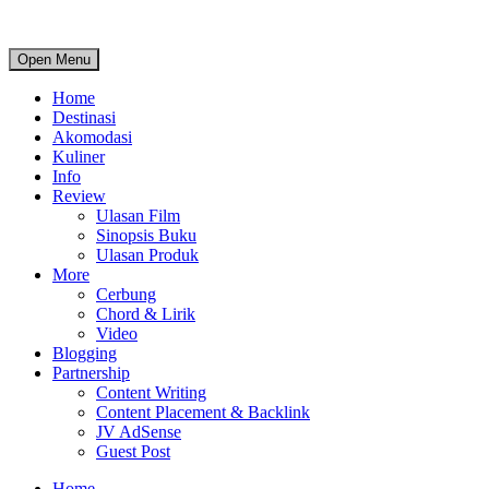
Open Menu
Home
Destinasi
Akomodasi
Kuliner
Info
Review
Ulasan Film
Sinopsis Buku
Ulasan Produk
More
Cerbung
Chord & Lirik
Video
Blogging
Partnership
Content Writing
Content Placement & Backlink
JV AdSense
Guest Post
Home