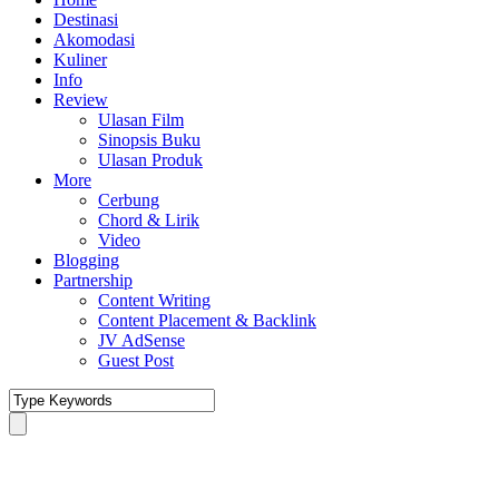
Destinasi
Akomodasi
Kuliner
Info
Review
Ulasan Film
Sinopsis Buku
Ulasan Produk
More
Cerbung
Chord & Lirik
Video
Blogging
Partnership
Content Writing
Content Placement & Backlink
JV AdSense
Guest Post