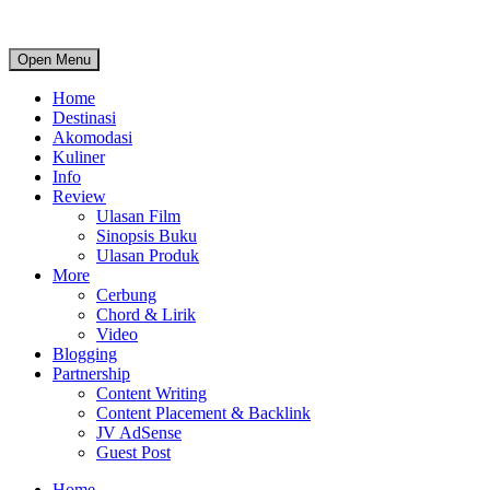
Open Menu
Home
Destinasi
Akomodasi
Kuliner
Info
Review
Ulasan Film
Sinopsis Buku
Ulasan Produk
More
Cerbung
Chord & Lirik
Video
Blogging
Partnership
Content Writing
Content Placement & Backlink
JV AdSense
Guest Post
Home