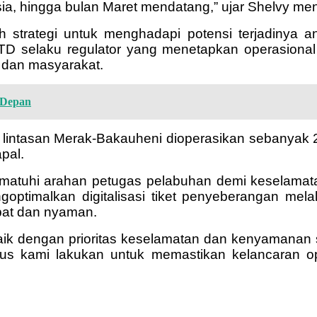
sia, hingga bulan Maret mendatang,” ujar Shelvy me
 strategi untuk menghadapi potensi terjadinya 
D selaku regulator yang menetapkan operasional d
 dan masyarakat.
 Depan
 di lintasan Merak-Bakauheni dioperasikan sebanyak 
pal.
atuhi arahan petugas pelabuhan demi keselama
timalkan digitalisasi tiket penyeberangan melalu
epat dan nyaman.
k dengan prioritas keselamatan dan kenyamanan s
us kami lakukan untuk memastikan kelancaran op