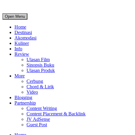
Open Menu
Home
Destinasi
Akomodasi
Kuliner
Info
Review
Ulasan Film
Sinopsis Buku
Ulasan Produk
More
Cerbung
Chord & Lirik
Video
Blogging
Partnership
Content Writing
Content Placement & Backlink
JV AdSense
Guest Post
Home