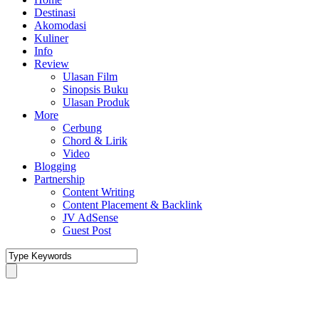
Destinasi
Akomodasi
Kuliner
Info
Review
Ulasan Film
Sinopsis Buku
Ulasan Produk
More
Cerbung
Chord & Lirik
Video
Blogging
Partnership
Content Writing
Content Placement & Backlink
JV AdSense
Guest Post