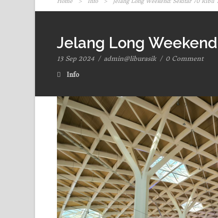
Home
>
Info
>
Jelang Long Weekend: Sekitar 70 Ribu
Jelang Long Weekend:
13 Sep 2024
/
admin@liburasik
/
0 Comment
Info