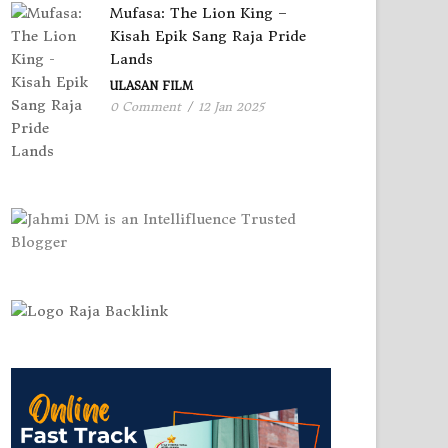
Mufasa: The Lion King –
Kisah Epik Sang Raja Pride
Lands
ULASAN FILM
0 Comment
/
12 Jan 2025