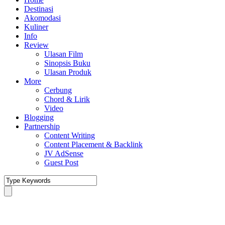
Destinasi
Akomodasi
Kuliner
Info
Review
Ulasan Film
Sinopsis Buku
Ulasan Produk
More
Cerbung
Chord & Lirik
Video
Blogging
Partnership
Content Writing
Content Placement & Backlink
JV AdSense
Guest Post