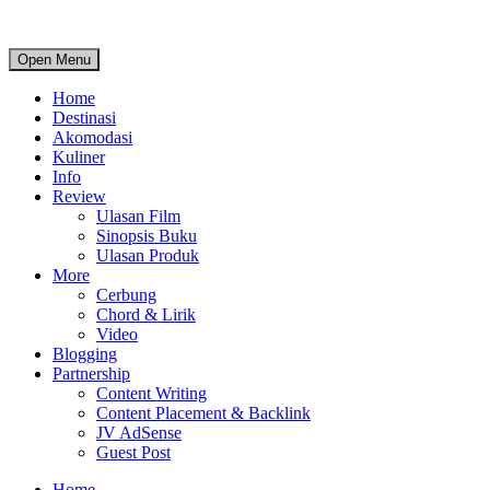
Open Menu
Home
Destinasi
Akomodasi
Kuliner
Info
Review
Ulasan Film
Sinopsis Buku
Ulasan Produk
More
Cerbung
Chord & Lirik
Video
Blogging
Partnership
Content Writing
Content Placement & Backlink
JV AdSense
Guest Post
Home