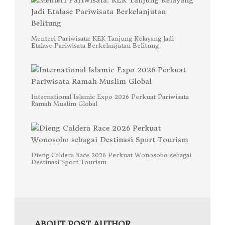
Menteri Pariwisata: KEK Tanjung Kelayang Jadi
Etalase Pariwisata Berkelanjutan Belitung
International Islamic Expo 2026 Perkuat Pariwisata
Ramah Muslim Global
Dieng Caldera Race 2026 Perkuat Wonosobo sebagai
Destinasi Sport Tourism
ABOUT POST AUTHOR