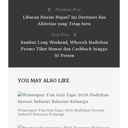
Previous Post
Liburan Musim Hujan? Ini Destinasi dan
Aktivitas yang Tetap Seru
Next Post
Sambut Long Weekend, Whoosh Hadirkan
Promo Tiket Hemat dan Cashback hingga
50 Persen
YOU MAY ALSO LIKE
Wamenpar: Fun Asia Expo 2026 Hadirkan Inovasi
Industri Rekreasi Keluarga