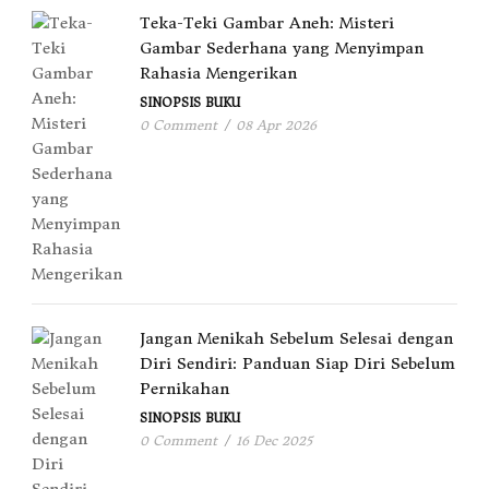
Teka-Teki Gambar Aneh: Misteri
Gambar Sederhana yang Menyimpan
Rahasia Mengerikan
SINOPSIS BUKU
0 Comment
/
08 Apr 2026
Jangan Menikah Sebelum Selesai dengan
Diri Sendiri: Panduan Siap Diri Sebelum
Pernikahan
SINOPSIS BUKU
0 Comment
/
16 Dec 2025