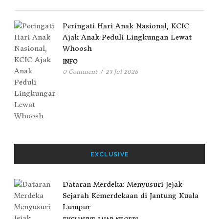
Peringati Hari Anak Nasional, KCIC
Ajak Anak Peduli Lingkungan Lewat
Whoosh
INFO
0 Comment
/
23 Jul 2026
EXCLUSIVE
Dataran Merdeka: Menyusuri Jejak
Sejarah Kemerdekaan di Jantung Kuala
Lumpur