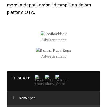
mereka dapat kembali ditampilkan dalam
platform OTA.
Advertisement
Advertisement
SHARE
Kemenpar