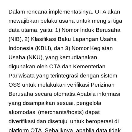
Dalam rencana implementasinya, OTA akan
mewajibkan pelaku usaha untuk mengisi tiga
data utama, yaitu: 1) Nomor Induk Berusaha
(NIB), 2) Klasifikasi Baku Lapangan Usaha
Indonesia (KBLI), dan 3) Nomor Kegiatan
Usaha (NKU), yang kemudianakan
digunakan oleh OTA dan Kementerian
Pariwisata yang terintegrasi dengan sistem
OSS untuk melakukan verifikasi Perizinan
Berusaha secara otomatis.Apabila informasi
yang disampaikan sesuai, pengelola
akomodasi (merchants/hosts) dapat
diverifikasi dan disetujui untuk beroperasi di
platform OTA. Sebaliknya, apabila data tidak