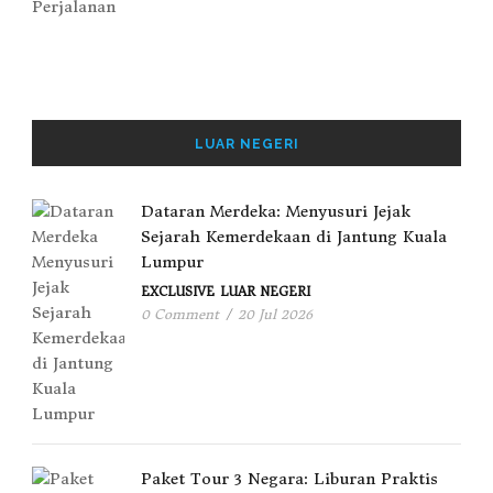
LUAR NEGERI
Dataran Merdeka: Menyusuri Jejak
Sejarah Kemerdekaan di Jantung Kuala
Lumpur
EXCLUSIVE
LUAR NEGERI
0 Comment
/
20 Jul 2026
Paket Tour 3 Negara: Liburan Praktis