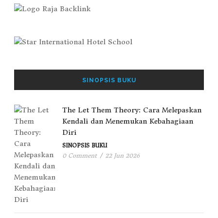
SINOPSIS BUKU
The Let Them Theory: Cara Melepaskan
Kendali dan Menemukan Kebahagiaan
Diri
SINOPSIS BUKU
0 Comment
/
22 Jun 2026