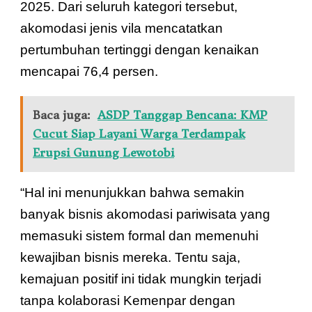
2025. Dari seluruh kategori tersebut,
akomodasi jenis vila mencatatkan
pertumbuhan tertinggi dengan kenaikan
mencapai 76,4 persen.
Baca juga:
ASDP Tanggap Bencana: KMP
Cucut Siap Layani Warga Terdampak
Erupsi Gunung Lewotobi
“Hal ini menunjukkan bahwa semakin
banyak bisnis akomodasi pariwisata yang
memasuki sistem formal dan memenuhi
kewajiban bisnis mereka. Tentu saja,
kemajuan positif ini tidak mungkin terjadi
tanpa kolaborasi Kemenpar dengan