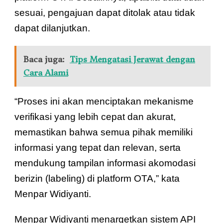
sesuai, pengajuan dapat ditolak atau tidak
dapat dilanjutkan.
Baca juga:
Tips Mengatasi Jerawat dengan
Cara Alami
“Proses ini akan menciptakan mekanisme
verifikasi yang lebih cepat dan akurat,
memastikan bahwa semua pihak memiliki
informasi yang tepat dan relevan, serta
mendukung tampilan informasi akomodasi
berizin (labeling) di platform OTA,” kata
Menpar Widiyanti.
Menpar Widiyanti menargetkan sistem API