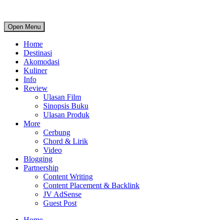
Open Menu
Home
Destinasi
Akomodasi
Kuliner
Info
Review
Ulasan Film
Sinopsis Buku
Ulasan Produk
More
Cerbung
Chord & Lirik
Video
Blogging
Partnership
Content Writing
Content Placement & Backlink
JV AdSense
Guest Post
Home