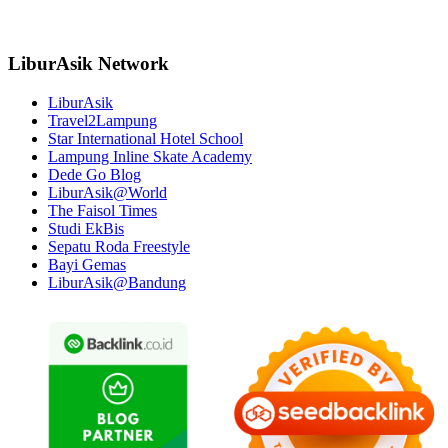
LiburAsik Network
LiburAsik
Travel2Lampung
Star International Hotel School
Lampung Inline Skate Academy
Dede Go Blog
LiburAsik@World
The Faisol Times
Studi EkBis
Sepatu Roda Freestyle
Bayi Gemas
LiburAsik@Bandung