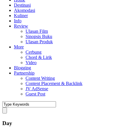
Destinasi
Akomodasi
Kuliner
Info
Review
Ulasan Film
Sinopsis Buku
Ulasan Produk
More
Cerbung
Chord & Lirik
Video
Blogging
Partnership
Content Writing
Content Placement & Backlink
JV AdSense
Guest Post
Day