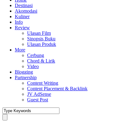
Destinasi
Akomodasi
Kuliner
Info
Review
Ulasan Film
Sinopsis Buku
Ulasan Produk
More
Cerbung
Chord & Lirik
Video
Blogging
Partnership
Content Writing
Content Placement & Backlink
JV AdSense
Guest Post