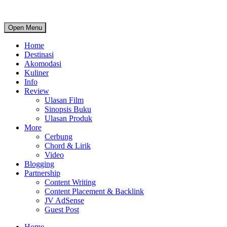
Open Menu
Home
Destinasi
Akomodasi
Kuliner
Info
Review
Ulasan Film
Sinopsis Buku
Ulasan Produk
More
Cerbung
Chord & Lirik
Video
Blogging
Partnership
Content Writing
Content Placement & Backlink
JV AdSense
Guest Post
Home