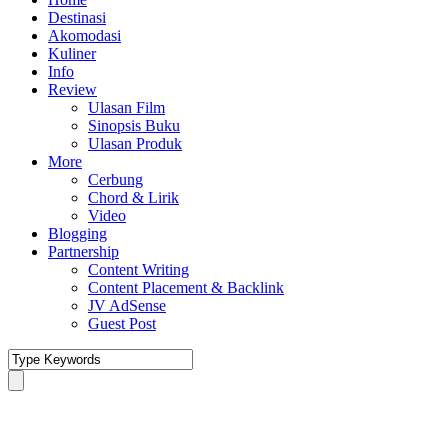
Destinasi
Akomodasi
Kuliner
Info
Review
Ulasan Film
Sinopsis Buku
Ulasan Produk
More
Cerbung
Chord & Lirik
Video
Blogging
Partnership
Content Writing
Content Placement & Backlink
JV AdSense
Guest Post