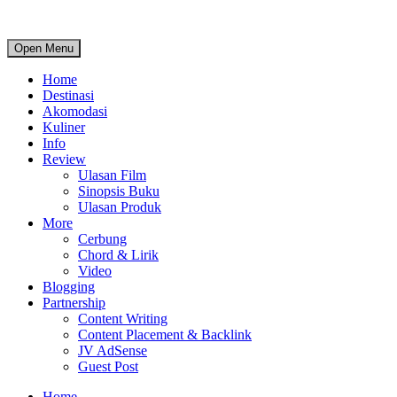
Open Menu
Home
Destinasi
Akomodasi
Kuliner
Info
Review
Ulasan Film
Sinopsis Buku
Ulasan Produk
More
Cerbung
Chord & Lirik
Video
Blogging
Partnership
Content Writing
Content Placement & Backlink
JV AdSense
Guest Post
Home