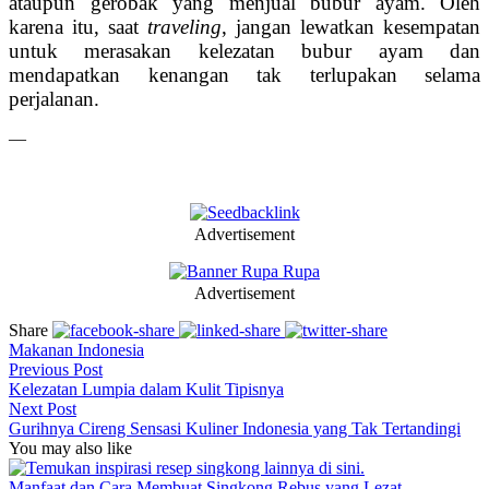
ataupun gerobak yang menjual bubur ayam. Oleh
karena itu, saat
traveling
, jangan lewatkan kesempatan
untuk merasakan kelezatan bubur ayam dan
mendapatkan kenangan tak terlupakan selama
perjalanan.
—
Advertisement
Advertisement
Share
Makanan Indonesia
Previous Post
Kelezatan Lumpia dalam Kulit Tipisnya
Next Post
Gurihnya Cireng Sensasi Kuliner Indonesia yang Tak Tertandingi
You may also like
Manfaat dan Cara Membuat Singkong Rebus yang Lezat