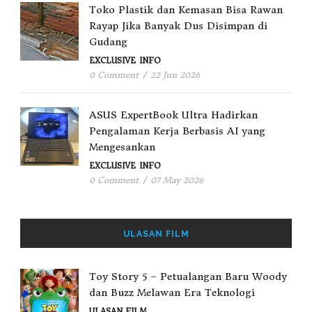
Toko Plastik dan Kemasan Bisa Rawan
Rayap Jika Banyak Dus Disimpan di
Gudang
EXCLUSIVE
INFO
0 Comment
/
22 Jun 2026
ASUS ExpertBook Ultra Hadirkan
Pengalaman Kerja Berbasis AI yang
Mengesankan
EXCLUSIVE
INFO
0 Comment
/
07 May 2026
ULASAN FILM
Toy Story 5 – Petualangan Baru Woody
dan Buzz Melawan Era Teknologi
ULASAN FILM