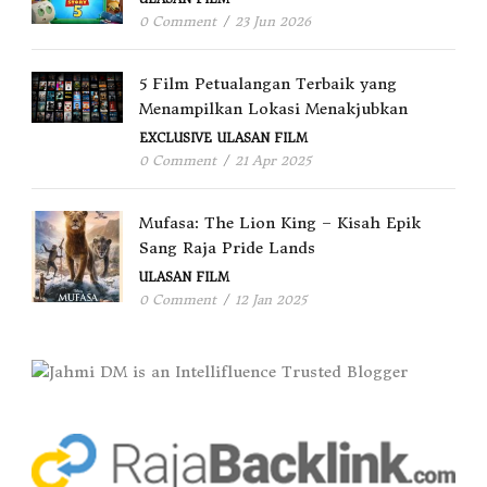
0 Comment
/
23 Jun 2026
5 Film Petualangan Terbaik yang
Menampilkan Lokasi Menakjubkan
EXCLUSIVE
ULASAN FILM
0 Comment
/
21 Apr 2025
Mufasa: The Lion King – Kisah Epik
Sang Raja Pride Lands
ULASAN FILM
0 Comment
/
12 Jan 2025