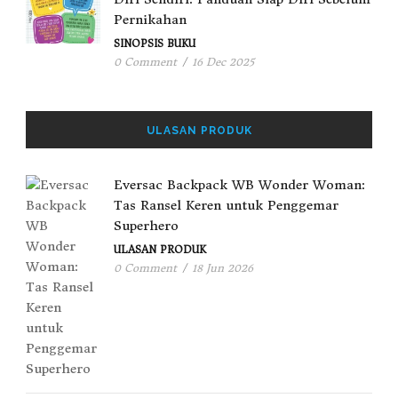
Pernikahan
SINOPSIS BUKU
0 Comment
/
16 Dec 2025
ULASAN PRODUK
Eversac Backpack WB Wonder Woman:
Tas Ransel Keren untuk Penggemar
Superhero
ULASAN PRODUK
0 Comment
/
18 Jun 2026