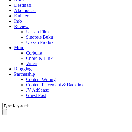
Destinasi
Akomodasi
Kuliner
Info
Review
Ulasan Film
Sinopsis Buku
Ulasan Produk
More
Cerbung
Chord & Lirik
Video
Blogging
Partnership
Content Writing
Content Placement & Backlink
JV AdSense
Guest Post