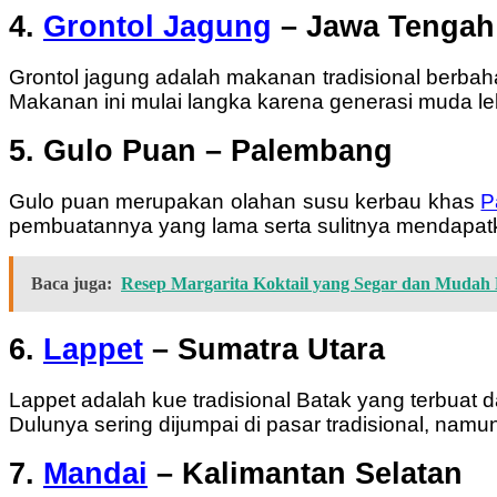
4.
Grontol Jagung
– Jawa Tengah
Grontol jagung adalah makanan tradisional berbah
Makanan ini mulai langka karena generasi muda leb
5. Gulo Puan – Palembang
Gulo puan merupakan olahan susu kerbau khas
P
pembuatannya yang lama serta sulitnya mendapat
Baca juga:
Resep Margarita Koktail yang Segar dan Mudah
6.
Lappet
– Sumatra Utara
Lappet adalah kue tradisional Batak yang terbuat 
Dulunya sering dijumpai di pasar tradisional, namu
7.
Mandai
– Kalimantan Selatan