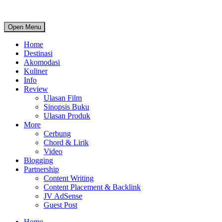
Open Menu
Home
Destinasi
Akomodasi
Kuliner
Info
Review
Ulasan Film
Sinopsis Buku
Ulasan Produk
More
Cerbung
Chord & Lirik
Video
Blogging
Partnership
Content Writing
Content Placement & Backlink
JV AdSense
Guest Post
Home