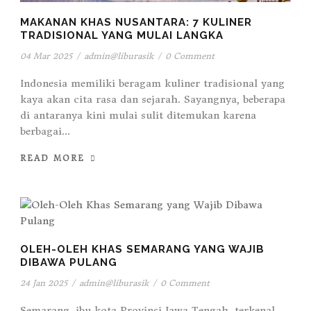
MAKANAN KHAS NUSANTARA: 7 KULINER
TRADISIONAL YANG MULAI LANGKA
04 Mar 2025
/
admin@liburasik
/
0 Comment
Indonesia memiliki beragam kuliner tradisional yang
kaya akan cita rasa dan sejarah. Sayangnya, beberapa
di antaranya kini mulai sulit ditemukan karena
berbagai...
READ MORE
OLEH-OLEH KHAS SEMARANG YANG WAJIB
DIBAWA PULANG
24 Jan 2025
/
admin@liburasik
/
0 Comment
Semarang, ibu kota Provinsi Jawa Tengah, terkenal