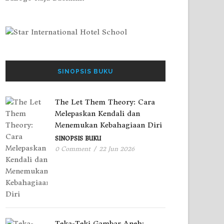
SINOPSIS BUKU
The Let Them Theory: Cara
Melepaskan Kendali dan
Menemukan Kebahagiaan Diri
SINOPSIS BUKU
0 Comment
/
22 Jun 2026
Teka-Teki Gambar Aneh: