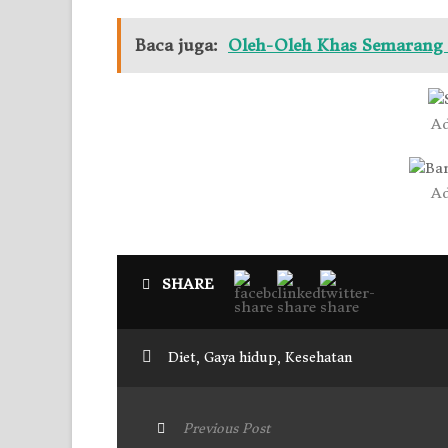
Baca juga:
Oleh-Oleh Khas Semarang 
Ad
Ad
SHARE
Diet
,
Gaya hidup
,
Kesehatan
Previous Post