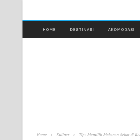
HOME
DESTINASI
AKOMODASI
Home
>
Kuliner
>
Tips Memilih Makanan Sehat di Res