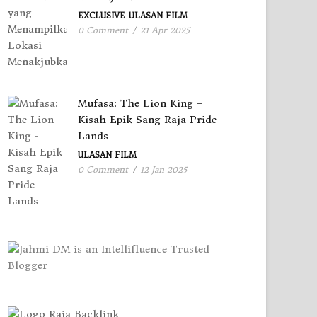
EXCLUSIVE
ULASAN FILM
0 Comment
/
21 Apr 2025
Mufasa: The Lion King –
Kisah Epik Sang Raja Pride
Lands
ULASAN FILM
0 Comment
/
12 Jan 2025