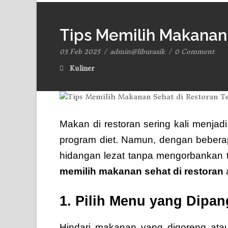
Tips Memilih Makanan 
03 Feb 2025
/
admin@liburasik
/
0 Comment
Kuliner
Makan di restoran sering kali menja
program diet. Namun, dengan beberap
hidangan lezat tanpa mengorbankan t
memilih makanan sehat di restoran
a
1. Pilih Menu yang Dipa
Hindari makanan yang digoreng atau 