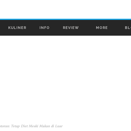
KULINER
INFO
REVIEW
MORE
BL
toran: Tetap Diet Meski Makan di Luar