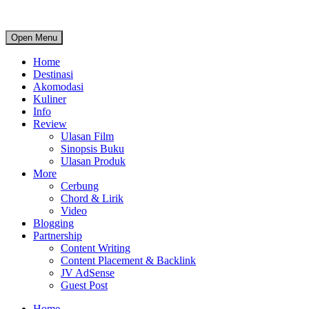
Open Menu
Home
Destinasi
Akomodasi
Kuliner
Info
Review
Ulasan Film
Sinopsis Buku
Ulasan Produk
More
Cerbung
Chord & Lirik
Video
Blogging
Partnership
Content Writing
Content Placement & Backlink
JV AdSense
Guest Post
Home