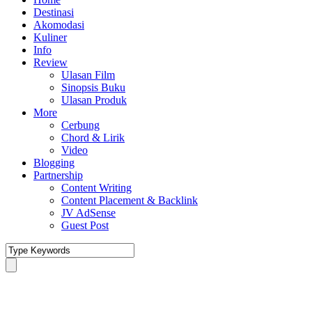
Destinasi
Akomodasi
Kuliner
Info
Review
Ulasan Film
Sinopsis Buku
Ulasan Produk
More
Cerbung
Chord & Lirik
Video
Blogging
Partnership
Content Writing
Content Placement & Backlink
JV AdSense
Guest Post