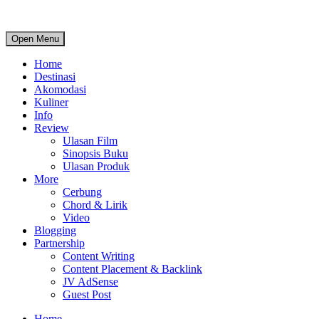
Open Menu
Home
Destinasi
Akomodasi
Kuliner
Info
Review
Ulasan Film
Sinopsis Buku
Ulasan Produk
More
Cerbung
Chord & Lirik
Video
Blogging
Partnership
Content Writing
Content Placement & Backlink
JV AdSense
Guest Post
Home