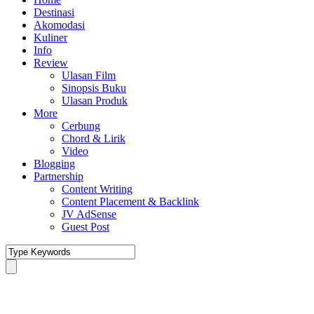
Destinasi
Akomodasi
Kuliner
Info
Review
Ulasan Film
Sinopsis Buku
Ulasan Produk
More
Cerbung
Chord & Lirik
Video
Blogging
Partnership
Content Writing
Content Placement & Backlink
JV AdSense
Guest Post