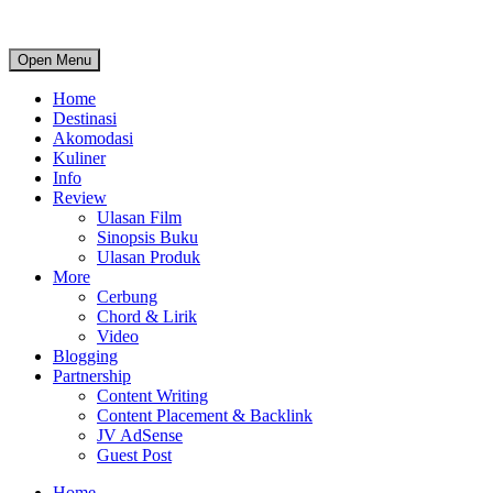
Open Menu
Home
Destinasi
Akomodasi
Kuliner
Info
Review
Ulasan Film
Sinopsis Buku
Ulasan Produk
More
Cerbung
Chord & Lirik
Video
Blogging
Partnership
Content Writing
Content Placement & Backlink
JV AdSense
Guest Post
Home