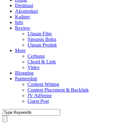
Destinasi
Akomodasi
Kuliner
Info
Review
Ulasan Film
Sinopsis Buku
Ulasan Produk
More
Cerbung
Chord & Lirik
Video
Blogging
Partnership
Content Writing
Content Placement & Backlink
JV AdSense
Guest Post