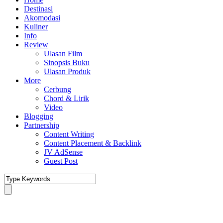
Destinasi
Akomodasi
Kuliner
Info
Review
Ulasan Film
Sinopsis Buku
Ulasan Produk
More
Cerbung
Chord & Lirik
Video
Blogging
Partnership
Content Writing
Content Placement & Backlink
JV AdSense
Guest Post