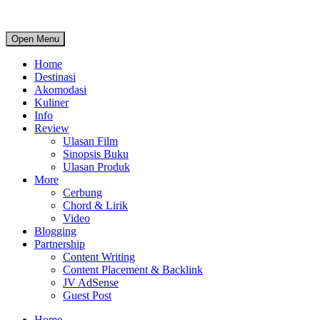
Open Menu
Home
Destinasi
Akomodasi
Kuliner
Info
Review
Ulasan Film
Sinopsis Buku
Ulasan Produk
More
Cerbung
Chord & Lirik
Video
Blogging
Partnership
Content Writing
Content Placement & Backlink
JV AdSense
Guest Post
Home