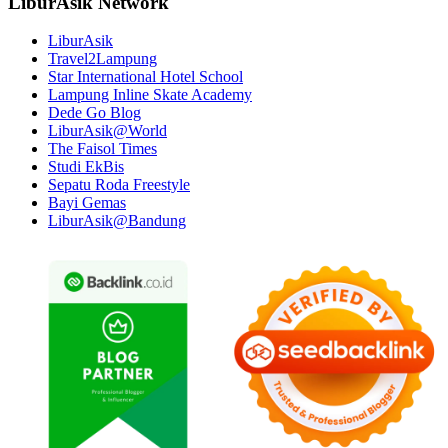
LiburAsik Network
LiburAsik
Travel2Lampung
Star International Hotel School
Lampung Inline Skate Academy
Dede Go Blog
LiburAsik@World
The Faisol Times
Studi EkBis
Sepatu Roda Freestyle
Bayi Gemas
LiburAsik@Bandung