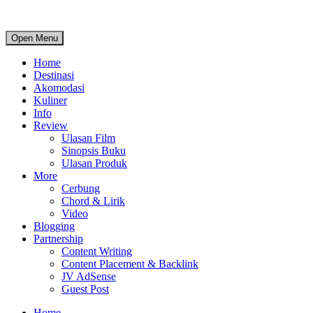
Open Menu
Home
Destinasi
Akomodasi
Kuliner
Info
Review
Ulasan Film
Sinopsis Buku
Ulasan Produk
More
Cerbung
Chord & Lirik
Video
Blogging
Partnership
Content Writing
Content Placement & Backlink
JV AdSense
Guest Post
Home