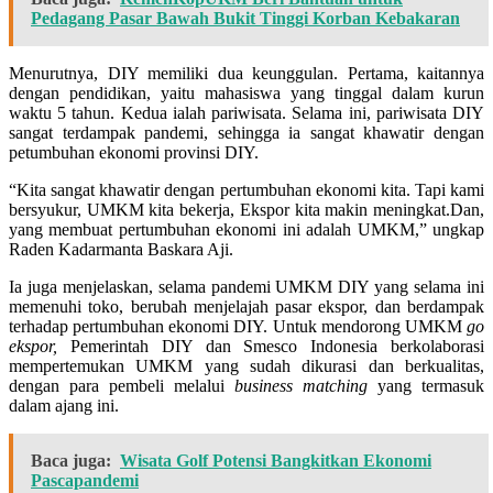
Pedagang Pasar Bawah Bukit Tinggi Korban Kebakaran
Menurutnya, DIY memiliki dua keunggulan. Pertama, kaitannya
dengan pendidikan, yaitu mahasiswa yang tinggal dalam kurun
waktu 5 tahun. Kedua ialah pariwisata. Selama ini, pariwisata DIY
sangat terdampak pandemi, sehingga ia sangat khawatir dengan
petumbuhan ekonomi provinsi DIY.
“Kita sangat khawatir dengan pertumbuhan ekonomi kita. Tapi kami
bersyukur, UMKM kita bekerja, Ekspor kita makin meningkat.Dan,
yang membuat pertumbuhan ekonomi ini adalah UMKM,” ungkap
Raden Kadarmanta Baskara Aji.
Ia juga menjelaskan, selama pandemi UMKM DIY yang selama ini
memenuhi toko, berubah menjelajah pasar ekspor, dan berdampak
terhadap pertumbuhan ekonomi DIY. Untuk mendorong UMKM
go
ekspor,
Pemerintah DIY dan Smesco Indonesia berkolaborasi
mempertemukan UMKM yang sudah dikurasi dan berkualitas,
dengan para pembeli melalui
business matching
yang termasuk
dalam ajang ini.
Baca juga:
Wisata Golf Potensi Bangkitkan Ekonomi
Pascapandemi