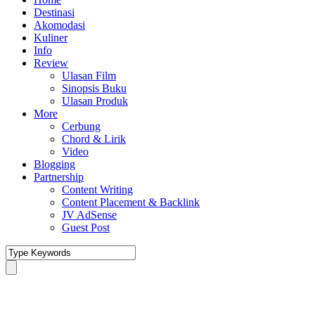
Destinasi
Akomodasi
Kuliner
Info
Review
Ulasan Film
Sinopsis Buku
Ulasan Produk
More
Cerbung
Chord & Lirik
Video
Blogging
Partnership
Content Writing
Content Placement & Backlink
JV AdSense
Guest Post