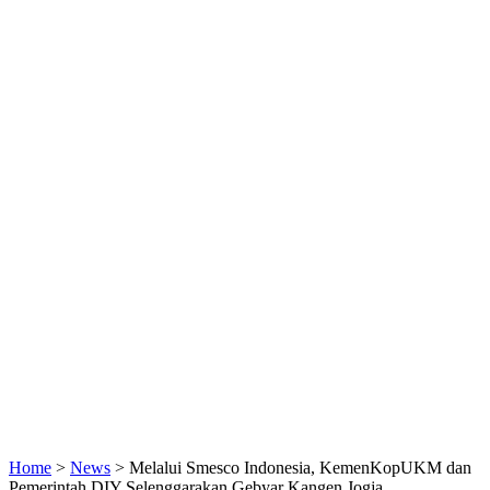
Home
>
News
>
Melalui Smesco Indonesia, KemenKopUKM dan
Pemerintah DIY Selenggarakan Gebyar Kangen Jogja