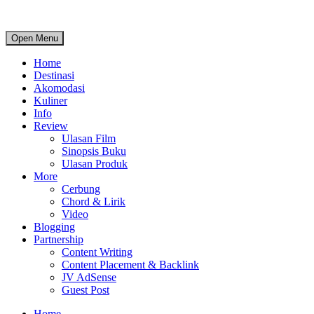
Open Menu
Home
Destinasi
Akomodasi
Kuliner
Info
Review
Ulasan Film
Sinopsis Buku
Ulasan Produk
More
Cerbung
Chord & Lirik
Video
Blogging
Partnership
Content Writing
Content Placement & Backlink
JV AdSense
Guest Post
Home