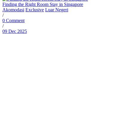
Finding the Right Room Stay in Singapore
Akomodasi
Exclusive
Luar Negeri
/
0 Comment
/
09 Dec 2025