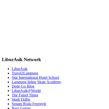
LiburAsik Network
LiburAsik
Travel2Lampung
Star International Hotel School
Lampung Inline Skate Academy
Dede Go Blog
LiburAsik@World
The Faisol Times
Studi EkBis
Sepatu Roda Freestyle
Bayi Gemas