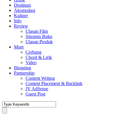
Destinasi
Akomodasi
Kuliner
Info
Review
Ulasan Film
Sinopsis Buku
Ulasan Produk
More
Cerbung
Chord & Lirik
Video
Blogging
Partnership
Content Writing
Content Placement & Backlink
JV AdSense
Guest Post