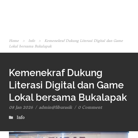
Home
>
Info
>
Kemenekraf Dukung Literasi Digital dan Game
Lokal bersama Bukalapak
Kemenekraf Dukung
Literasi Digital dan Game
Lokal bersama Bukalapak
08 Jan 2026
/
admin@liburasik
/
0 Comment
Info