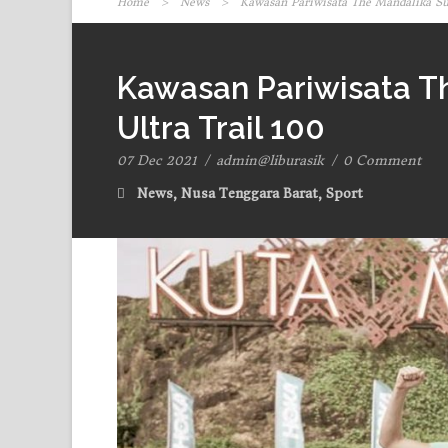
Home
>
News
>
Kawasan Pariwisata The Mandalika Su
Kawasan Pariwisata T
Ultra Trail 100
07 Dec 2021
/
admin@liburasik
/
0 Comment
News
,
Nusa Tenggara Barat
,
Sport