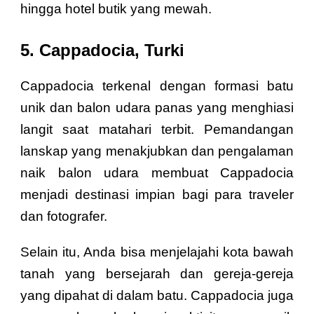
hingga hotel butik yang mewah.
5. Cappadocia, Turki
Cappadocia terkenal dengan formasi batu
unik dan balon udara panas yang menghiasi
langit saat matahari terbit. Pemandangan
lanskap yang menakjubkan dan pengalaman
naik balon udara membuat Cappadocia
menjadi destinasi impian bagi para traveler
dan fotografer.
Selain itu, Anda bisa menjelajahi kota bawah
tanah yang bersejarah dan gereja-gereja
yang dipahat di dalam batu. Cappadocia juga