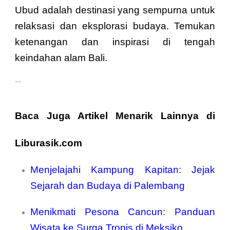
Ubud adalah destinasi yang sempurna untuk
relaksasi dan eksplorasi budaya. Temukan
ketenangan dan inspirasi di tengah
keindahan alam Bali.
—
Baca Juga Artikel Menarik Lainnya di
Liburasik.com
Menjelajahi Kampung Kapitan: Jejak
Sejarah dan Budaya di Palembang
Menikmati Pesona Cancun: Panduan
Wisata ke Surga Tropis di Meksiko