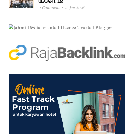
ULASAN FILM
0 Comment
/
12 Jan 2025