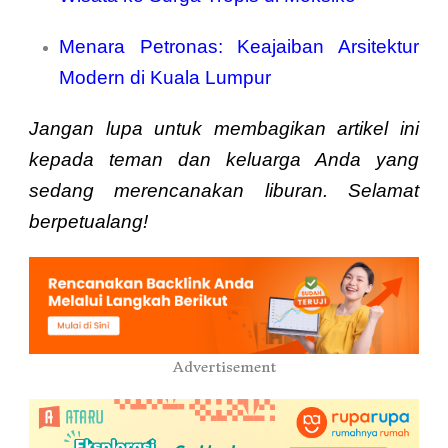
Menara Petronas: Keajaiban Arsitektur
Modern di Kuala Lumpur
Jangan lupa untuk membagikan artikel ini
kepada teman dan keluarga Anda yang
sedang merencanakan liburan. Selamat
berpetualang!
Advertisement