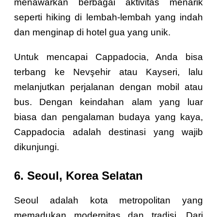
menawarkan berbagai aktivitas menarik
seperti hiking di lembah-lembah yang indah
dan menginap di hotel gua yang unik.
Untuk mencapai Cappadocia, Anda bisa
terbang ke Nevşehir atau Kayseri, lalu
melanjutkan perjalanan dengan mobil atau
bus. Dengan keindahan alam yang luar
biasa dan pengalaman budaya yang kaya,
Cappadocia adalah destinasi yang wajib
dikunjungi.
6. Seoul, Korea Selatan
Seoul adalah kota metropolitan yang
memadukan modernitas dan tradisi. Dari