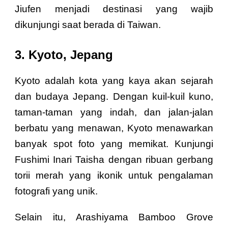
Jiufen menjadi destinasi yang wajib
dikunjungi saat berada di Taiwan.
3. Kyoto, Jepang
Kyoto adalah kota yang kaya akan sejarah
dan budaya Jepang. Dengan kuil-kuil kuno,
taman-taman yang indah, dan jalan-jalan
berbatu yang menawan, Kyoto menawarkan
banyak spot foto yang memikat. Kunjungi
Fushimi Inari Taisha dengan ribuan gerbang
torii merah yang ikonik untuk pengalaman
fotografi yang unik.
Selain itu, Arashiyama Bamboo Grove