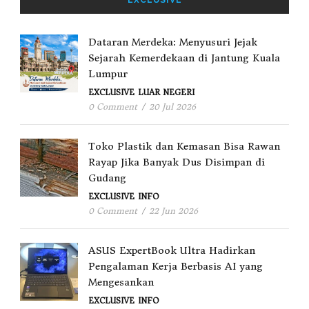
Dataran Merdeka: Menyusuri Jejak
Sejarah Kemerdekaan di Jantung Kuala
Lumpur
EXCLUSIVE
LUAR NEGERI
0 Comment
/
20 Jul 2026
Toko Plastik dan Kemasan Bisa Rawan
Rayap Jika Banyak Dus Disimpan di
Gudang
EXCLUSIVE
INFO
0 Comment
/
22 Jun 2026
ASUS ExpertBook Ultra Hadirkan
Pengalaman Kerja Berbasis AI yang
Mengesankan
EXCLUSIVE
INFO