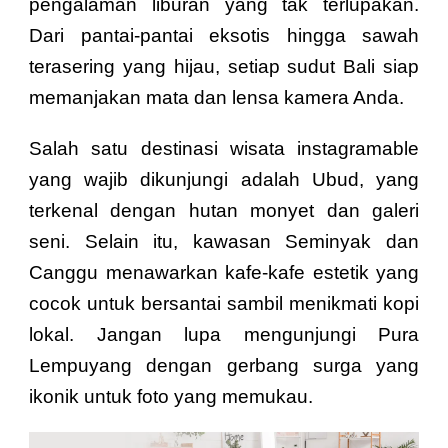
pengalaman liburan yang tak terlupakan.
Dari pantai-pantai eksotis hingga sawah
terasering yang hijau, setiap sudut Bali siap
memanjakan mata dan lensa kamera Anda.
Salah satu destinasi wisata instagramable
yang wajib dikunjungi adalah Ubud, yang
terkenal dengan hutan monyet dan galeri
seni. Selain itu, kawasan Seminyak dan
Canggu menawarkan kafe-kafe estetik yang
cocok untuk bersantai sambil menikmati kopi
lokal. Jangan lupa mengunjungi Pura
Lempuyang dengan gerbang surga yang
ikonik untuk foto yang memukau.