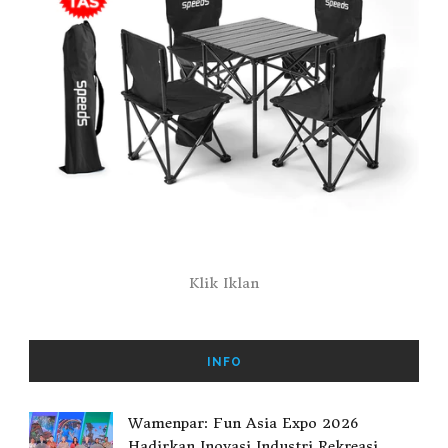
Klik Iklan
INFO
Wamenpar: Fun Asia Expo 2026
Hadirkan Inovasi Industri Rekreasi