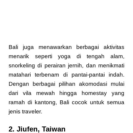
Bali juga menawarkan berbagai aktivitas
menarik seperti yoga di tengah alam,
snorkeling di perairan jernih, dan menikmati
matahari terbenam di pantai-pantai indah.
Dengan berbagai pilihan akomodasi mulai
dari vila mewah hingga homestay yang
ramah di kantong, Bali cocok untuk semua
jenis traveler.
2. Jiufen, Taiwan