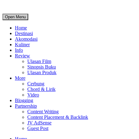
Open Menu
Home
Destinasi
Akomodasi
Kuliner
Info
Review
Ulasan Film
Sinopsis Buku
Ulasan Produk
More
Cerbung
Chord & Lirik
Video
Blogging
Partnership
Content Writing
Content Placement & Backlink
JV AdSense
Guest Post
Home