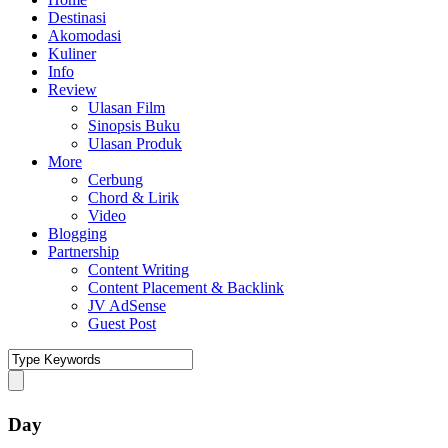
Destinasi
Akomodasi
Kuliner
Info
Review
Ulasan Film
Sinopsis Buku
Ulasan Produk
More
Cerbung
Chord & Lirik
Video
Blogging
Partnership
Content Writing
Content Placement & Backlink
JV AdSense
Guest Post
Day