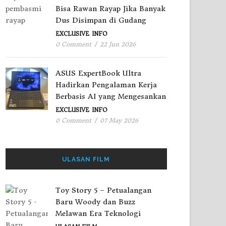
Bisa Rawan Rayap Jika Banyak
Dus Disimpan di Gudang
EXCLUSIVE
INFO
0 Comment
/
22 Jun 2026
ASUS ExpertBook Ultra
Hadirkan Pengalaman Kerja
Berbasis AI yang Mengesankan
EXCLUSIVE
INFO
0 Comment
/
07 May 2026
ULASAN FILM
Toy Story 5 – Petualangan
Baru Woody dan Buzz
Melawan Era Teknologi