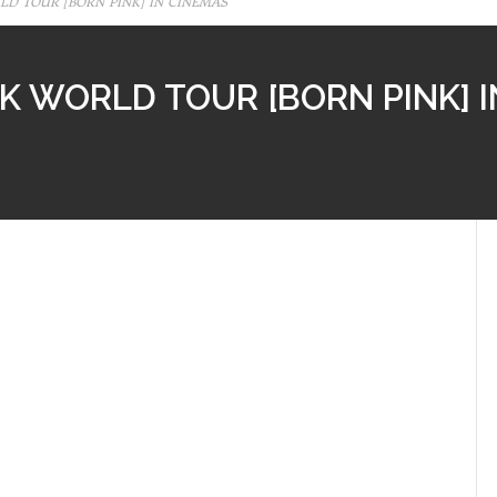
RLD TOUR [BORN PINK] IN CINEMAS
NK WORLD TOUR [BORN PINK] 