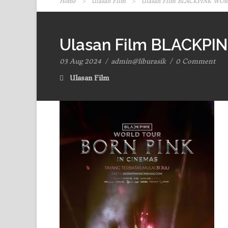
Home
>
Ulasan Film
>
Ulasan Film BLACKPINK WO
Ulasan Film BLACKPI
03 Aug 2024
/
admin@liburasik
/
0 Comment
Ulasan Film