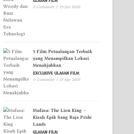
ULASAN FILM
0 Comment
/
23 Jun 2026
5 Film Petualangan Terbaik
yang Menampilkan Lokasi
Menakjubkan
EXCLUSIVE
ULASAN FILM
0 Comment
/
21 Apr 2025
Mufasa: The Lion King –
Kisah Epik Sang Raja Pride
Lands
ULASAN FILM