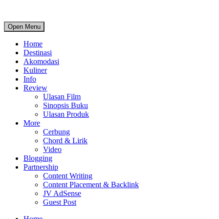
Open Menu
Home
Destinasi
Akomodasi
Kuliner
Info
Review
Ulasan Film
Sinopsis Buku
Ulasan Produk
More
Cerbung
Chord & Lirik
Video
Blogging
Partnership
Content Writing
Content Placement & Backlink
JV AdSense
Guest Post
Home