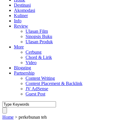
Destinasi
Akomodasi
Kuliner
Info
Review
Ulasan Film
Sinopsis Buku
Ulasan Produk
More
Cerbung
Chord & Lirik
Video
Blogging
Partnership
Content Writing
Content Placement & Backlink
JV AdSense
Guest Post
Home
>
perkebunan teh