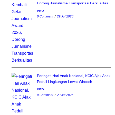
Dorong Jurnalisme Transportasi Berkualitas
INFO
0 Comment
/
29 Jul 2026
Peringati Hari Anak Nasional, KCIC Ajak Anak
Peduli Lingkungan Lewat Whoosh
INFO
0 Comment
/
23 Jul 2026