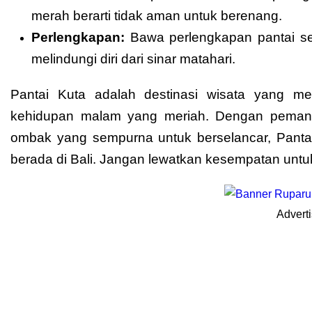
merah berarti tidak aman untuk berenang.
Perlengkapan:
Bawa perlengkapan pantai sepe
melindungi diri dari sinar matahari.
Pantai Kuta adalah destinasi wisata yang me
kehidupan malam yang meriah. Dengan peman
ombak yang sempurna untuk berselancar, Pantai
berada di Bali. Jangan lewatkan kesempatan untu
Advert