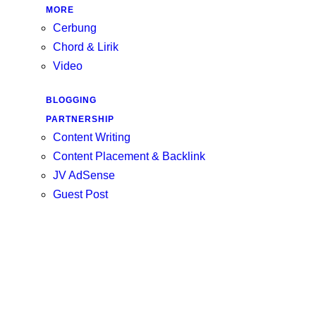
MORE
Cerbung
Chord & Lirik
Video
BLOGGING
PARTNERSHIP
Content Writing
Content Placement & Backlink
JV AdSense
Guest Post