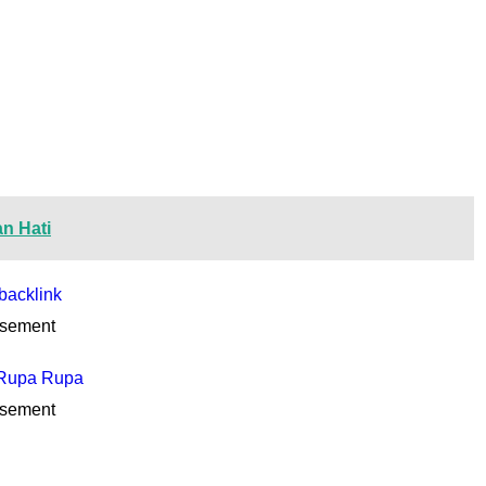
n Hati
isement
isement