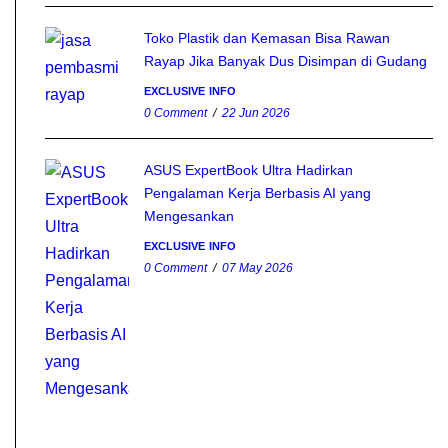
Toko Plastik dan Kemasan Bisa Rawan
Rayap Jika Banyak Dus Disimpan di Gudang
EXCLUSIVE
INFO
0 Comment
/
22 Jun 2026
ASUS ExpertBook Ultra Hadirkan
Pengalaman Kerja Berbasis AI yang
Mengesankan
EXCLUSIVE
INFO
0 Comment
/
07 May 2026