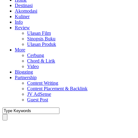
Destinasi
Akomodasi
Kuliner
Info
Review
Ulasan Film
Sinopsis Buku
Ulasan Produk
More
Cerbung
Chord & Lirik
Video
Blogging
Partnership
Content Writing
Content Placement & Backlink
JV AdSense
Guest Post