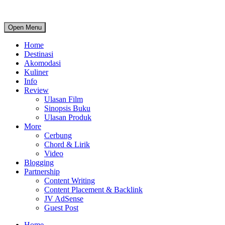
Open Menu
Home
Destinasi
Akomodasi
Kuliner
Info
Review
Ulasan Film
Sinopsis Buku
Ulasan Produk
More
Cerbung
Chord & Lirik
Video
Blogging
Partnership
Content Writing
Content Placement & Backlink
JV AdSense
Guest Post
Home