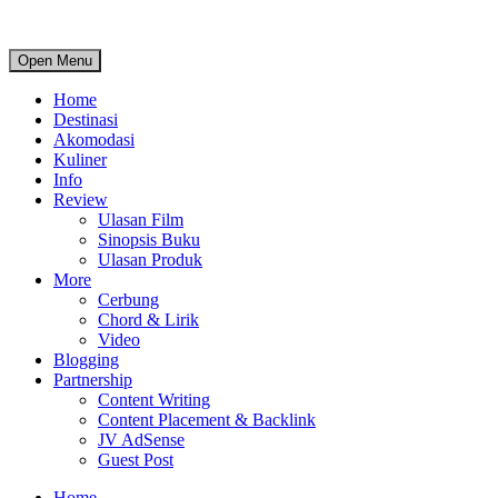
Open Menu
Home
Destinasi
Akomodasi
Kuliner
Info
Review
Ulasan Film
Sinopsis Buku
Ulasan Produk
More
Cerbung
Chord & Lirik
Video
Blogging
Partnership
Content Writing
Content Placement & Backlink
JV AdSense
Guest Post
Home