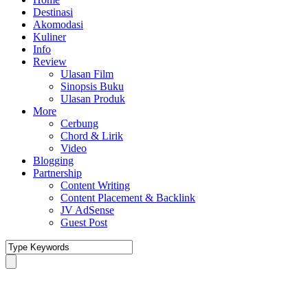
Destinasi
Akomodasi
Kuliner
Info
Review
Ulasan Film
Sinopsis Buku
Ulasan Produk
More
Cerbung
Chord & Lirik
Video
Blogging
Partnership
Content Writing
Content Placement & Backlink
JV AdSense
Guest Post