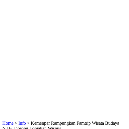
Home
>
Info
>
Kemenpar Rampungkan Famtrip Wisata Budaya
NTB, Dorong Lonjakan Wisnus