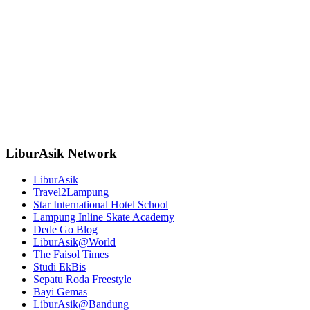
LiburAsik Network
LiburAsik
Travel2Lampung
Star International Hotel School
Lampung Inline Skate Academy
Dede Go Blog
LiburAsik@World
The Faisol Times
Studi EkBis
Sepatu Roda Freestyle
Bayi Gemas
LiburAsik@Bandung