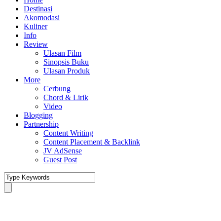
Destinasi
Akomodasi
Kuliner
Info
Review
Ulasan Film
Sinopsis Buku
Ulasan Produk
More
Cerbung
Chord & Lirik
Video
Blogging
Partnership
Content Writing
Content Placement & Backlink
JV AdSense
Guest Post