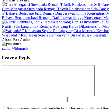
You may also like
Cara Mengatasi Stres pada Remaja: Teknik Relaksasi dan Self-Care y
Bahaya Begadang bagi Remaja: Dari Jerawat hingga Konsentrasi M
Nutrisi Seimbang untuk Remaja: Apa yang Harus Dikonsumsi di Ma
Waspada! 7 Kebiasaan Sepele Remaja yang Bisa Merusak Kesehatan
About Post Author
admin@liburasik
Leave a Reply
Save my name, email, and website in this browser for the next tim