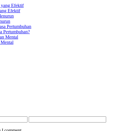
ang Efektif
enurun
sa Pertumbuhan?
 Mental
e I comment.