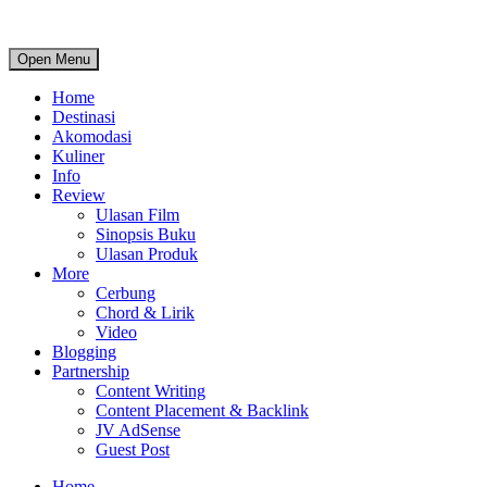
Open Menu
Home
Destinasi
Akomodasi
Kuliner
Info
Review
Ulasan Film
Sinopsis Buku
Ulasan Produk
More
Cerbung
Chord & Lirik
Video
Blogging
Partnership
Content Writing
Content Placement & Backlink
JV AdSense
Guest Post
Home