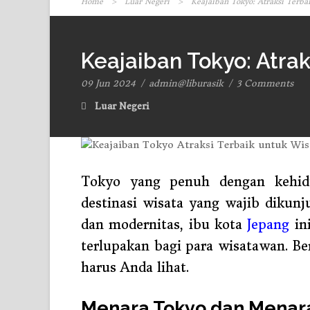
Home
>
Luar Negeri
>
Keajaiban Tokyo: Atraksi Terba
Keajaiban Tokyo: Atra
09 Jun 2024
/
admin@liburasik
/
3 Comments
Luar Negeri
Tokyo yang penuh dengan kehid
destinasi wisata yang wajib dikunj
dan modernitas, ibu kota
Jepang
in
terlupakan bagi para wisatawan. Be
harus Anda lihat.
Menara Tokyo dan Menara