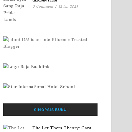
ULASAN FILM
0 Comment
/
12 Jan 2025
SINOPSIS BUKU
The Let Them Theory: Cara