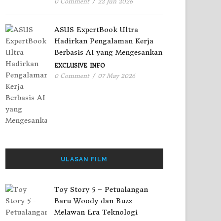
0 Comment
/
22 Jun 2026
ASUS ExpertBook Ultra
Hadirkan Pengalaman Kerja
Berbasis AI yang Mengesankan
EXCLUSIVE
INFO
0 Comment
/
07 May 2026
ULASAN FILM
Toy Story 5 – Petualangan
Baru Woody dan Buzz
Melawan Era Teknologi