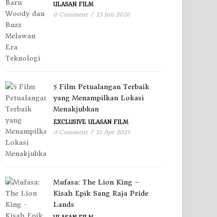
ULASAN FILM
0 Comment
/
23 Jun 2026
5 Film Petualangan Terbaik
yang Menampilkan Lokasi
Menakjubkan
EXCLUSIVE
ULASAN FILM
0 Comment
/
21 Apr 2025
Mufasa: The Lion King –
Kisah Epik Sang Raja Pride
Lands