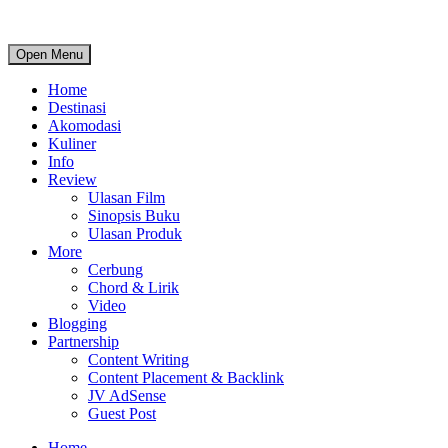
Open Menu
Home
Destinasi
Akomodasi
Kuliner
Info
Review
Ulasan Film
Sinopsis Buku
Ulasan Produk
More
Cerbung
Chord & Lirik
Video
Blogging
Partnership
Content Writing
Content Placement & Backlink
JV AdSense
Guest Post
Home