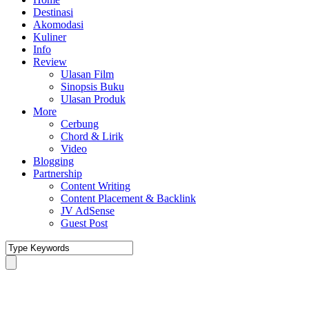
Destinasi
Akomodasi
Kuliner
Info
Review
Ulasan Film
Sinopsis Buku
Ulasan Produk
More
Cerbung
Chord & Lirik
Video
Blogging
Partnership
Content Writing
Content Placement & Backlink
JV AdSense
Guest Post