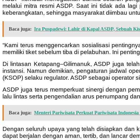
melalui mitra resmi ASDP. Saat ini tidak ada lag
keberangkatan, sehingga masyarakat diimbau untuk 
Baca juga:
Ira Puspadewi: Lahir di Kapal ASDP, Sebuah K
“Kami terus menggencarkan sosialisasi pentingnya 
memiliki tiket sebelum tiba di pelabuhan. Ini pent
Di lintasan Ketapang–Gilimanuk, ASDP juga telah
instansi. Namun demikian, pengaturan jadwal o
(KSOP) selaku regulator. ASDP sebagai operator 
ASDP juga terus memperkuat sinergi dengan pema
lalu lintas serta pengendalian arus penumpang da
Baca juga:
Menteri Pariwisata Perkuat Pariwisata Indonesi
Dengan seluruh upaya yang telah disiapkan dan k
dapat berjalan dengan aman, tertib, dan lancar 