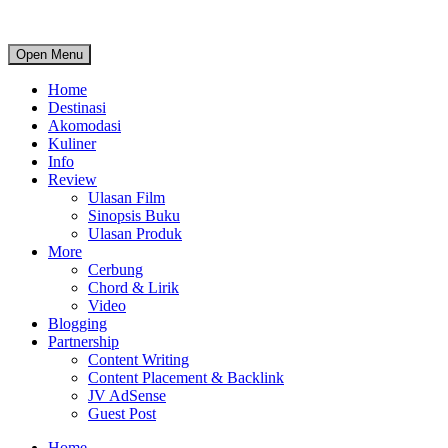
Open Menu
Home
Destinasi
Akomodasi
Kuliner
Info
Review
Ulasan Film
Sinopsis Buku
Ulasan Produk
More
Cerbung
Chord & Lirik
Video
Blogging
Partnership
Content Writing
Content Placement & Backlink
JV AdSense
Guest Post
Home