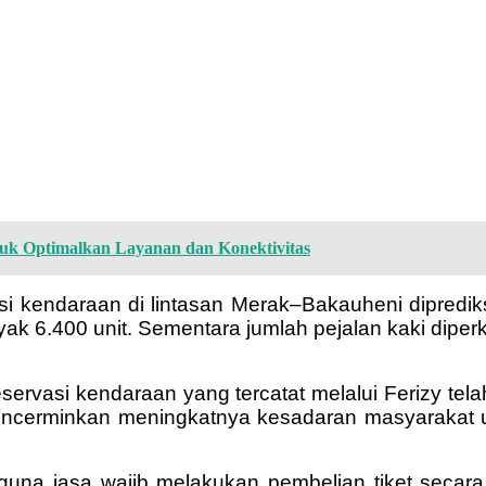
uk Optimalkan Layanan dan Konektivitas
i kendaraan di lintasan Merak–Bakauheni diprediks
ak 6.400 unit. Sementara jumlah pejalan kaki diper
servasi kendaraan yang tercatat melalui Ferizy tela
mencerminkan meningkatnya kesadaran masyarakat 
 jasa wajib melakukan pembelian tiket secara man