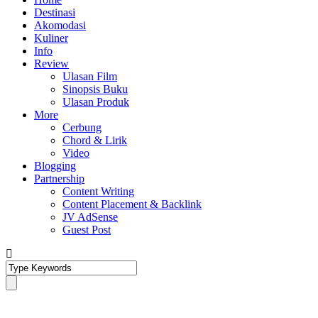
Destinasi
Akomodasi
Kuliner
Info
Review
Ulasan Film
Sinopsis Buku
Ulasan Produk
More
Cerbung
Chord & Lirik
Video
Blogging
Partnership
Content Writing
Content Placement & Backlink
JV AdSense
Guest Post