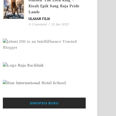
Mufasa: The Lion King –
Kisah Epik Sang Raja Pride
Lands
ULASAN FILM
0 Comment
/
12 Jan 2025
SINOPSIS BUKU