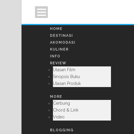
HOME
DESTINASI
AKOMODASI
KULINER
INFO
REVIEW
Ulasan Film
Sinopsis Buku
Ulasan Produk
MORE
Cerbung
Chord & Lirik
Video
BLOGGING