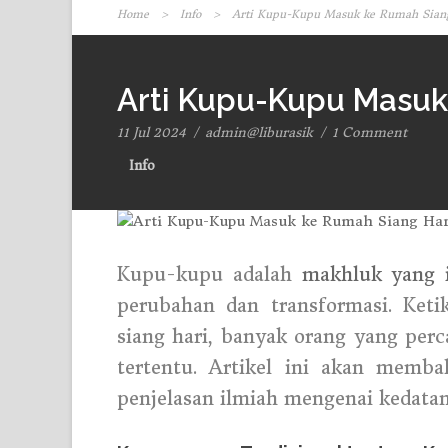
Home
>
Info
>
Arti Kupu-Kupu Masuk ke Rumah Siang
Arti Kupu-Kupu Masuk
11 Jul 2024
/
admin@liburasik
/
1 Comment
Info
Kupu-kupu adalah
makhluk yang 
perubahan dan transformasi. Ke
siang hari, banyak orang yang perc
tertentu. Artikel ini akan memba
penjelasan ilmiah mengenai kedata