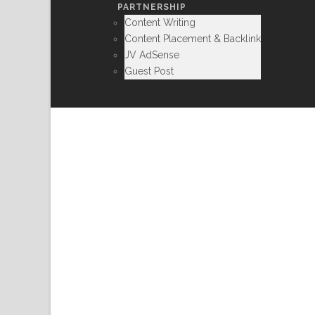
PARTNERSHIP
Content Writing
Content Placement & Backlink
JV AdSense
Guest Post