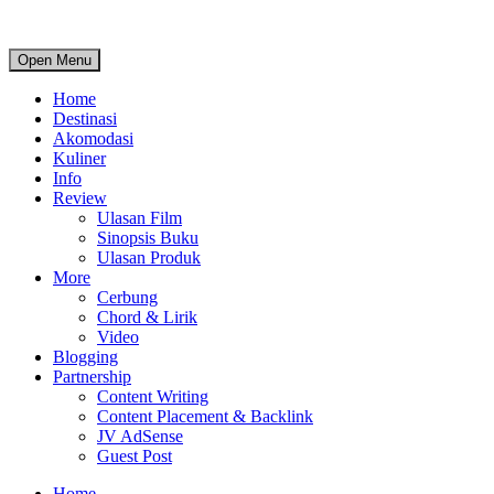
Open Menu
Home
Destinasi
Akomodasi
Kuliner
Info
Review
Ulasan Film
Sinopsis Buku
Ulasan Produk
More
Cerbung
Chord & Lirik
Video
Blogging
Partnership
Content Writing
Content Placement & Backlink
JV AdSense
Guest Post
Home