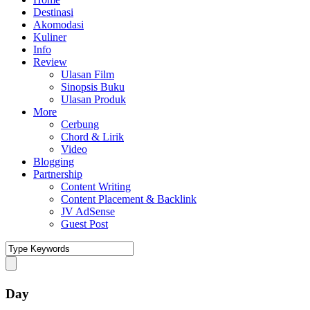
Destinasi
Akomodasi
Kuliner
Info
Review
Ulasan Film
Sinopsis Buku
Ulasan Produk
More
Cerbung
Chord & Lirik
Video
Blogging
Partnership
Content Writing
Content Placement & Backlink
JV AdSense
Guest Post
Day